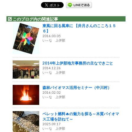
このブログ内の関連記事
東風に回る風車に 【井月さんのこころ１５
６】
2016.03.05
い～な 上伊那
2014年上伊那地方事務所の主なできごと
2014.12.26
い～な 上伊那
森林バイオマス活用セミナー（中川村）
2016.02.02
い～な 上伊那
ペレット燃料🔥の魅力を探る～木質バイオマ
ス工場を訪ねて～
2025.09.17
い～な 上伊那