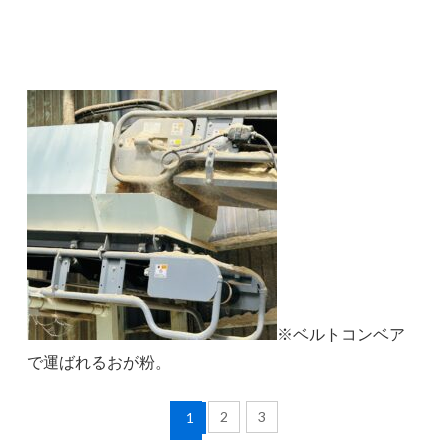
※ベルトコンベア
で運ばれるおが粉。
2
3
1