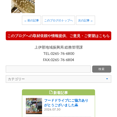
← 前の記事
このブログのトップへ
次の記事 →
このブログへの取材依頼や情報提供、ご意見・ご要望はこちら
上伊那地域振興局 総務管理課
TEL:0265-76-6800
FAX:0265-76-6804
新着記事
すめ記事
フードドライブにご協力あり
方事務所の主
がとうございました🙇
2026.07.30