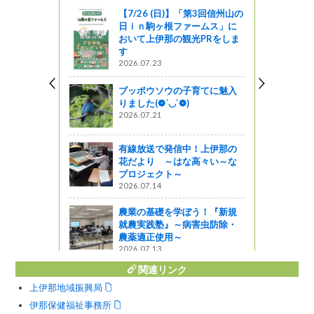
【7/26 (日)】「第3回信州山の
ケットスト
日ｉｎ駒ヶ根ファームス」に
せんか。
おいて上伊那の観光PRをしま
す
う
2026.07.23
2025」は
ブッポウソウの子育てに魅入
みながら学
りました(❁´◡`❁)
2026.07.21
有線放送で発信中！上伊那の
井戸端かい
花だより ～はな高々い～な
れます！
プロジェクト～
ネットまつ
2026.07.14
ギー信州ネ
農業の基礎を学ぼう！『新規
就農実践塾』～病害虫防除・
』発見
農薬適正使用～
2026.07.13
関連リンク
上伊那地域振興局
伊那保健福祉事務所