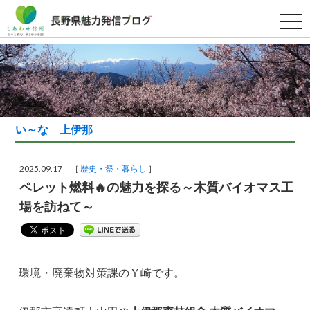
t
o
g
g
l
e
n
a
v
i
g
い～な 上伊那
a
t
i
o
2025.09.17 ［
歴史・祭・暮らし
］
n
ペレット燃料🔥の魅力を探る～木質バイオマス工
場を訪ねて～
環境・廃棄物対策課のＹ崎です。