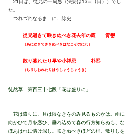
21日は、従兄の一周忌（法要は13日（日））でし
た。
つれづれなるまゝに、詠史
従兄逝きて咲きぬべき花去年の庭 青巒
（あにゆきてさきぬべきはなこぞのにわ）
散り萎れたり早や小祥忌 朴翆
（ちりしおれたりはやしょうじょうき）
徒然草 第百三十七段「花は盛りに」
花は盛りに、月は隈なきをのみ見るものかは。雨に
向かひて月を恋ひ、垂れ込めて春の行方知らぬも、な
ほあはれに情け深し。咲きぬべきほどの梢、散りしを