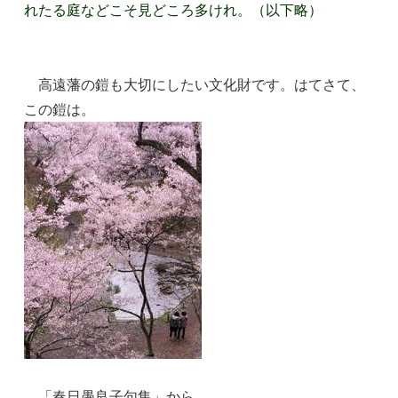
れたる庭などこそ見どころ多けれ。（以下略）
高遠藩の鎧も大切にしたい文化財です。はてさて、
この鎧は。
「春日愚良子句集」から