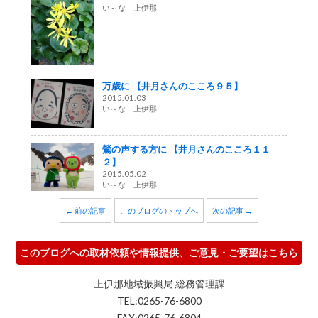
い～な 上伊那
万歳に 【井月さんのこころ９５】
2015.01.03
い～な 上伊那
鶯の声する方に 【井月さんのこころ１１
２】
2015.05.02
い～な 上伊那
← 前の記事
このブログのトップへ
次の記事 →
このブログへの取材依頼や情報提供、ご意見・ご要望はこちら
上伊那地域振興局 総務管理課
TEL:0265-76-6800
FAX:0265-76-6804