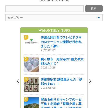
MONTHLY TOP5
魅
レビドラマ
伊那合同庁舎でテレビドラマ
影が行われ
のロケーション撮影が行われ
ました！🎬✨
2026.06.01
“ 霊犬早太
駒ヶ根市 光前寺の“ 霊犬早太
郎おみくじ ”
2021.12.28
ンプの一石
伊那市駅前 越後屋さんの「伊
衛小屋」基
那のまゆ」！
ンプ＠仙丈
2015.08.05
登山＆釣り＆キャンプの一石
三鳥！北沢峠「長衛小屋」基
市）