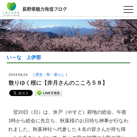
t
o
g
g
l
e
n
a
v
i
g
い～な 上伊那
a
t
i
o
2014.04.26 ［
歴史・祭・暮らし
］
n
散りゆく桜に【井月さんのこころ５８】
翌20日（日）は、休戸（やすど）耕地の総会。午後
1時から総会に先立ち、秋葉様のお日待ち神事が行なわ
れました。秋葉神社へ代参した４名の皆さんが持ち帰