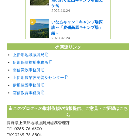
点の釣り登山キャンプ＠仙丈
ケ岳
2023.10.24
ャンプ場探
いな△キャン！キャンプ場探
ャンプ場」
訪～「鹿嶺高原キャンプ場」
編～
2023.07.24
関連リンク
上伊那地域振興局
伊那保健福祉事務所
南信労政事務所
上伊那農業改良普及センター
伊那建設事務所
南信教育事務所
このブログへの取材依頼や情報提供、ご意見・ご要望はこち
ら
長野県上伊那地域振興局総務管理課
TEL 0265-76-6800
FAX 0265-76-6804