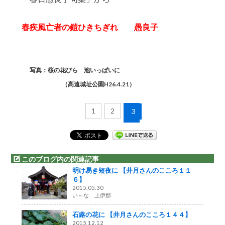
春疾風亡者の鎧ひきちぎれ 愚良子
写真：桜の花びら 池いっぱいに
（高遠城址公園H26.4.21）
1
2
3
このブログ内の関連記事
明け易き短夜に 【井月さんのこころ１１
６】
2015.05.30
い～な 上伊那
石蕗の花に 【井月さんのこころ１４４】
2015.12.12