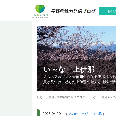
信州
い～な 上伊那
２つのアルプスと天竜川からなる伊那谷の北
員が見つけ、感じた上伊那の魅力と地域の活
しあわせ信州
>
長野県魅力発信ブログ
>
い～な 上伊那
>
その
2025.06.20 ［
その他
自然・山・花
］