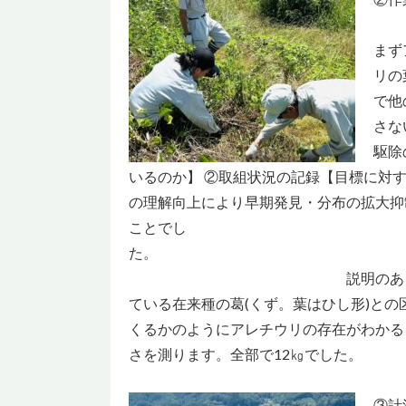
まず
リの
で他
さな
駆除
いるのか】 ②取組状況の記録【目標に対
の理解向上により早期発見・分布の拡大抑
ことでし
説明のあと２班に分かれ作
ている在来種の葛(くず。葉はひし形)と
くるかのようにアレチウリの存在がわかる
さを測ります。全部で12㎏でした。
③計