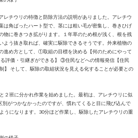
アレチウリの特徴と防除方法の説明がありました。アレチウ
葉は角ばったハート型で、茎には粗い毛が密集し、巻きひげ
の物に巻きつき拡がります。１年草のため根が浅く、根を残
いよう抜き取れば、確実に駆除できるそうです。外来植物の
の進め方として、①取組の目標を決める【何のためにやって
する評価・引継ぎができる】 ③住民などへの情報発信【住民
制】 そして、駆除の取組状況を見える化することが必要との
た。
業を始めました。最初は、アレチウリに似
の区別がつかなかったのですが、慣れてくると目に飛び込んで
ようになります。30分ほど作業し、駆除したアレチウリの重
測の様子