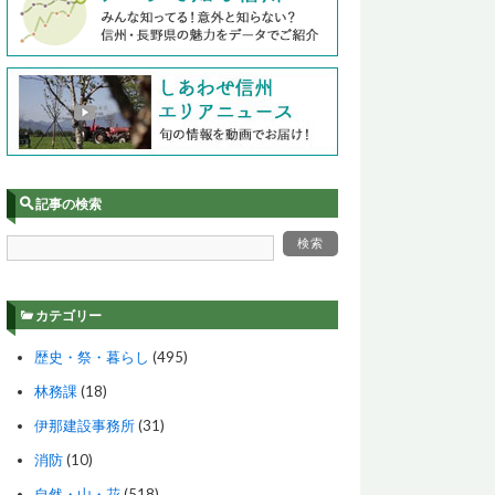
記事の検索
カテゴリー
歴史・祭・暮らし
(495)
林務課
(18)
伊那建設事務所
(31)
消防
(10)
自然・山・花
(518)