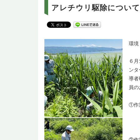
アレチウリ駆除について
環境
６月
ンタ
導者
員の
①作
②作