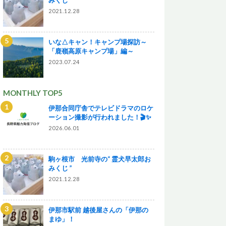
2021.12.28
いな△キャン！キャンプ場探訪～
「鹿嶺高原キャンプ場」編～
2023.07.24
MONTHLY TOP5
伊那合同庁舎でテレビドラマのロケ
ーション撮影が行われました！🎬✨
2026.06.01
駒ヶ根市 光前寺の“ 霊犬早太郎お
みくじ ”
2021.12.28
伊那市駅前 越後屋さんの「伊那の
まゆ」！