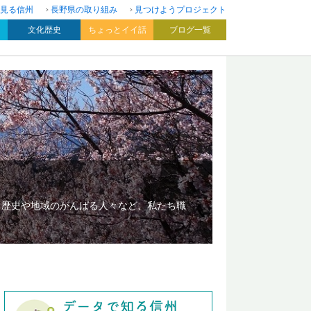
見る信州
長野県の取り組み
見つけようプロジェクト
文化歴史
ちょっとイイ話
ブログ一覧
、歴史や地域のがんばる人々など、私たち職