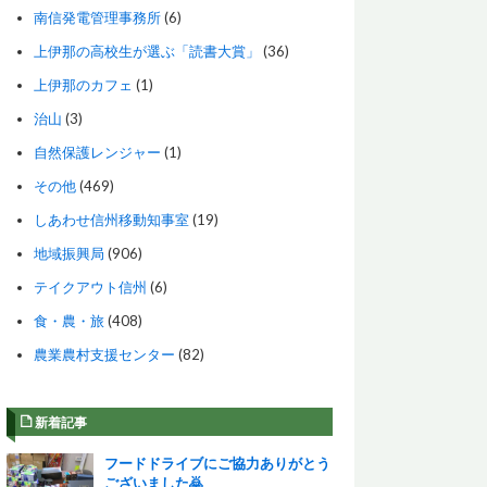
南信発電管理事務所
(6)
上伊那の高校生が選ぶ「読書大賞」
(36)
上伊那のカフェ
(1)
治山
(3)
自然保護レンジャー
(1)
その他
(469)
しあわせ信州移動知事室
(19)
地域振興局
(906)
テイクアウト信州
(6)
食・農・旅
(408)
農業農村支援センター
(82)
新着記事
フードドライブにご協力ありがとう
ございました🙇