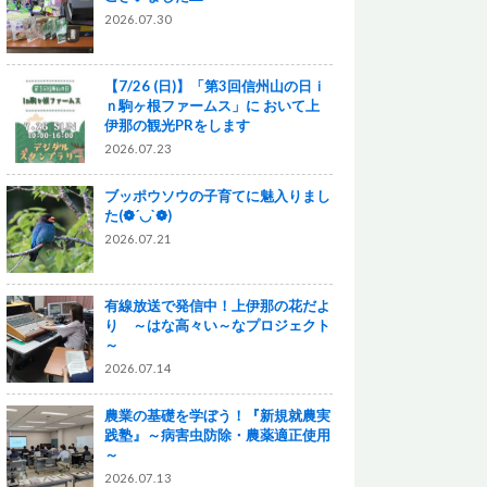
2026.07.30
【7/26 (日)】「第3回信州山の日ｉ
ｎ駒ヶ根ファームス」に おいて上
伊那の観光PRをします
2026.07.23
ブッポウソウの子育てに魅入りまし
た(❁´◡`❁)
2026.07.21
有線放送で発信中！上伊那の花だよ
り ～はな高々い～なプロジェクト
～
2026.07.14
農業の基礎を学ぼう！『新規就農実
践塾』～病害虫防除・農薬適正使用
～
2026.07.13