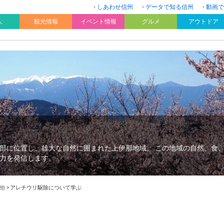
しあわせ信州
データで知る信州
動画で
人
観光情報
イベント情報
グルメ
アウトドア
部に位置し、雄大な自然に囲まれた上伊那地域。 この地域の自然、食
力を発信します。
他
>
アレチウリ駆除について学ぶ