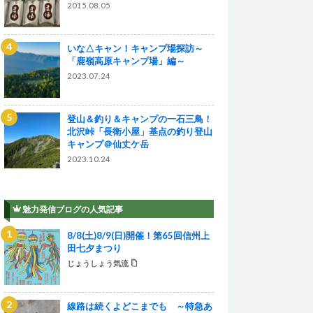
2015.08.05
いな△キャン！キャンプ場探訪～
「鹿嶺高原キャンプ場」編～
2023.07.24
登山＆釣り＆キャンプの一石三鳥！
北沢峠「長衛小屋」基点の釣り登山
キャンプ＠仙丈ケ岳
2023.10.24
魅力発信ブログの人気記事
8/8(土)8/9(日)開催！第65回信州上
田七夕まつり
じょうしょう気流
線路は続くよどこまでも ～特急あ