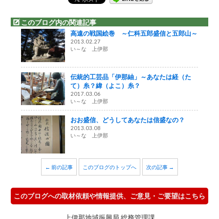
このブログ内の関連記事
高遠の戦国絵巻 ～仁科五郎盛信と五郎山～
2013.02.27
い～な 上伊那
伝統的工芸品「伊那紬」～あなたは経（た
て）糸？緯（よこ）糸？
2017.03.06
い～な 上伊那
おお盛信、どうしてあなたは信盛なの？
2013.03.08
い～な 上伊那
← 前の記事
このブログのトップへ
次の記事 →
このブログへの取材依頼や情報提供、ご意見・ご要望はこちら
上伊那地域振興局 総務管理課