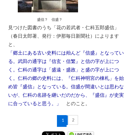
盛信？ 信盛？
見つけた図書のうち「花の若武者・仁科五郎盛信」
（春日太郎著、発行：伊那毎日新聞社）によります
と、
「郷土にある古い史料には殆んど『信盛』となってい
る。武田の通字は『信玄・信繁』と信の字が上につ
く。仁科の通字は「盛遠・盛政」と盛の字が上につ
く。仁科の郷の史料には、『仁科神明宮の棟札」を始
め皆『盛信』となっている。信盛が間違いとは思わな
いが、仁科の名跡を継いだのだから、『盛信』が史実
に合っていると思う。」
とのこと。
2
1