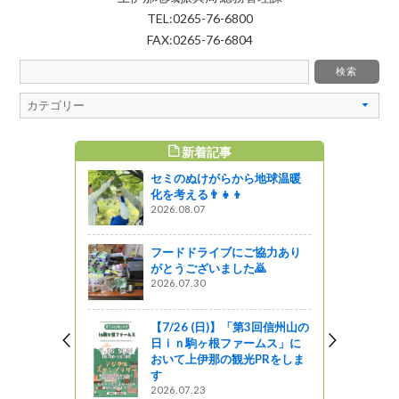
TEL:0265-76-6800
FAX:0265-76-6804
新着記事
すめ記事
セミのぬけがらから地球温暖
てますか？
化を考える👨‍👧‍👦
2026.08.07
っと通信～
フードドライブにご協力あり
～仁科五郎
がとうございました🙇
2026.07.30
【7/26 (日)】「第3回信州山の
京2020 み
日ｉｎ駒ヶ根ファームス」に
ェクト<br
おいて上伊那の観光PRをしま
選手村アスリ
す
<br>あな
2026.07.23
キャンペー