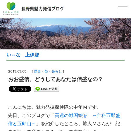
t
o
g
g
l
e
n
a
v
i
g
い～な 上伊那
a
t
i
o
2013.03.08 ［
歴史・祭・暮らし
］
n
おお盛信、どうしてあなたは信盛なの？
こんにちは。魅力発掘探検隊の中年Ｍです。
先日、このブログで「
高遠の戦国絵巻 ～仁科五郎盛
信と五郎山～
」を紹介したところ、旅人Ｍさんが、記