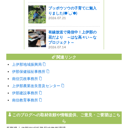
ブッポウソウの子育てに魅入
りました(❁´◡`❁)
2026.07.21
の勇気で繋
。
有線放送で発信中！上伊那の
花だより ～はな高々い～な
プロジェクト～
2026.07.14
関連リンク
上伊那地域振興局
伊那保健福祉事務所
南信労政事務所
上伊那農業改良普及センター
伊那建設事務所
南信教育事務所
このブログへの取材依頼や情報提供、ご意見・ご要望はこち
ら