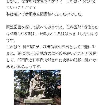
しかし、なぜ名前が違うのか？？ これはいったいど
ういうことだ？？
私は急いで伊那市立図書館へ走ったのでした。
関連図書を探して調べてみますと、仁科五郎 “盛信また
は信盛” の名前は、正確なところははっきりしないよう
です。
これは“仁科五郎”が、武田信玄の五男として甲斐に生
まれ、後に信州安曇地方の仁科氏を継いだことと関係
して、武田氏と仁科氏で残された史料の記載に違いが
あるためのようです。