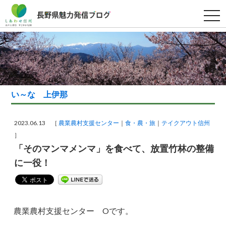
t
o
g
g
l
e
n
a
v
i
g
い～な 上伊那
a
t
i
o
2023.06.13 ［
農業農村支援センター
食・農・旅
テイクアウト信州
n
］
「そのマンマメンマ」を食べて、放置竹林の整備
に一役！
農業農村支援センター Oです。