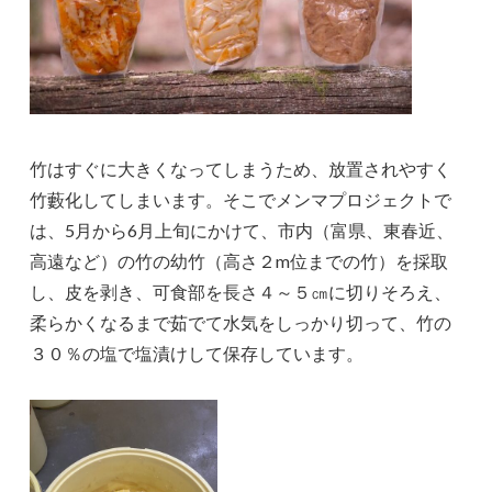
竹はすぐに大きくなってしまうため、放置されやすく
竹藪化してしまいます。そこでメンマプロジェクトで
は、5月から6月上旬にかけて、市内（富県、東春近、
高遠など）の竹の幼竹（高さ２m位までの竹）を採取
し、皮を剥き、可食部を長さ４～５㎝に切りそろえ、
柔らかくなるまで茹でて水気をしっかり切って、竹の
３０％の塩で塩漬けして保存しています。