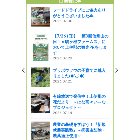
新着記事
すめ記事
フードドライブにご協力あり
 姨捨の棚
がとうございました🙇
で栗ご飯～シ
2026.07.30
もまだまだ
【7/26 (日)】「第3回信州山の
がの
日ｉｎ駒ヶ根ファームス」に
おいて上伊那の観光PRをしま
の全国交通安
す
br>松川道
2026.07.23
に参加しま
ブッポウソウの子育てに魅入
りました(❁´◡`❁)
2026.07.21
グルメグラ
リー】販売
有線放送で発信中！上伊那の
道の駅白馬～
花だより ～はな高々い～な
プロジェクト～
2026.07.14
季節】道の
農業の基礎を学ぼう！『新規
は、11月
就農実践塾』～病害虫防除・
VERS FAI
農薬適正使用～