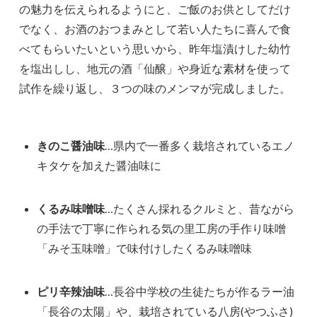
の魅力を伝えられるようにと、ご飯のお供としてだけ
でなく、お酒のおつまみとして若い人たちに喜んで食
べてもらいたいという思いから、昨年塩漬けした幼竹
を塩出しし、地元の酒「仙醸」や身近な素材を使って
試作を繰り返し、３つの味のメンマが完成しました。
きのこ醤油味
…県内で一番多く栽培されているエノ
キタケを加えた醤油味に
くるみ味噌味
…たくさん採れるクルミと、昔ながら
の手法で丁寧に作られる気の里工房の手作り味噌
「みそ玉味噌」で味付けしたくるみ味噌味
ピリ辛辣油味
…長谷中学校の生徒たちが作るラー油
「長谷の太陽」や、栽培されている八房(やつふさ)