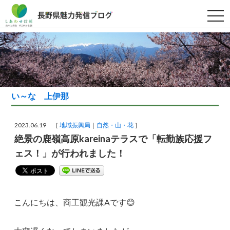
t
o
g
g
l
e
n
a
v
i
g
い～な 上伊那
a
t
i
o
2023.06.19 ［
地域振興局
自然・山・花
］
n
絶景の鹿嶺高原kareinaテラスで「転勤族応援フ
ェス！」が行われました！
こんにちは、商工観光課Aです😊