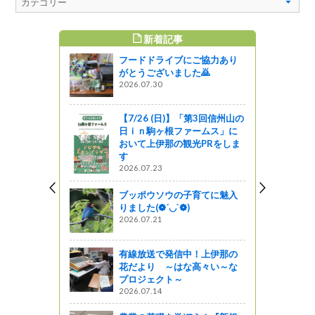
新着記事
すめ記事
フードドライブにご協力あり
ーガニック
がとうございました🙇
Organi
2026.07.30
の②
【7/26 (日)】「第3回信州山の
日ｉｎ駒ヶ根ファームス」に
」移住・教
おいて上伊那の観光PRをしま
ナーを開
す
2026.07.23
っと通信～
ブッポウソウの子育てに魅入
りました(❁´◡`❁)
製作所様と
2026.07.21
パートナー
結しまし
有線放送で発信中！上伊那の
花だより ～はな高々い～な
ャーツアー
プロジェクト～
2026.07.14
圏まるごと
インツアー