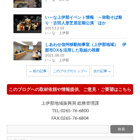
い～な上伊那イベント情報 ～弥勒そば祭
り・古田人形芝居定期公演 ほか
2015.12.03
い～な 上伊那
しあわせ信州移動知事室（上伊那地域） 伊
那市DXを活用した取組の視察
2021.08.05
い～な 上伊那
← 前の記事
このブログのトップへ
次の記事 →
このブログへの取材依頼や情報提供、ご意見・ご要望はこちら
上伊那地域振興局 総務管理課
TEL:0265-76-6800
FAX:0265-76-6804