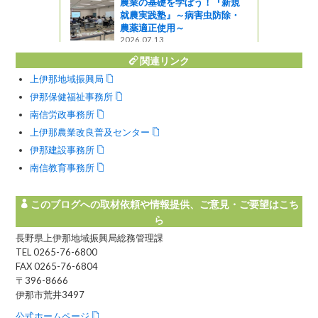
農業の基礎を学ぼう！『新規
た！
就農実践塾』～病害虫防除・
農薬適正使用～
』発見
2026.07.13
関連リンク
上伊那地域振興局
伊那保健福祉事務所
南信労政事務所
上伊那農業改良普及センター
伊那建設事務所
南信教育事務所
このブログへの取材依頼や情報提供、ご意見・ご要望はこち
ら
長野県上伊那地域振興局総務管理課
TEL 0265-76-6800
FAX 0265-76-6804
〒396-8666
伊那市荒井3497
公式ホームページ