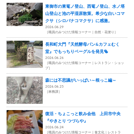
東御市の東篭ノ登山、西篭ノ登山、水ノ塔
山登山と池の平湿原散策。希少な白いコマ
クサ（シロバナコマクサ）に感激。
2026.06.29
［
職員のみつけた情報コーナー
自然・花便り
］
長和町大門『天然酵母パン&カフェむく
堂』でもっちりベーグルを発見🥯
2026.06.26
［
職員のみつけた情報コーナー
レストラン・ショッ
プ
］
森には不思議がいっぱい～根っこ編～
2026.06.25
［
林務課
］
復活・ちょこっと飲み会他 上田市中央
『やきとり つづらや』
2026.06.24
［
職員のみつけた情報コーナー
食文化
レストラ