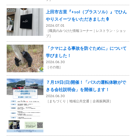
上田市古里『+sol（プラスソル）』でひん
やりスイーツをいただきました🍦
2026.07.01
［
職員のみつけた情報コーナー
レストラン・ショッ
プ
］
「クマによる事故を防ぐために」について
学びました！
2026.06.30
［
その他
］
７月19日(日)開催！「バスの運転体験がで
きる会社説明会」を開催します！
2026.06.30
［
まちづくり
地域公共交通
企画振興課
］