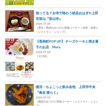
知ってる？お寺で味わう絶品おはぎ✨上田
市前山『前山寺』
2026.07.06
［
歴史
職員のみつけた情報コーナー
自然・花便り
レストラン・ショップ
］
【長和町POP UP】 チーズケーキと焼き菓
子のお店 Muru
2026.07.03
［
その他
］
復活・ちょこっと飲み会他 上田市中央
『鳥友 倭らく』
2026.07.02
［
職員のみつけた情報コーナー
レストラン・ショッ
プ
］