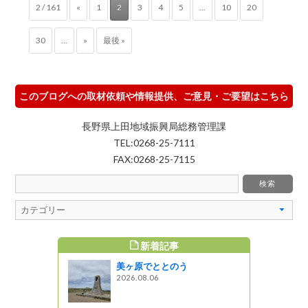
2 / 161
«
1
2
3
4
5
...
10
20
30
...
»
最後 »
このブログへの取材依頼や情報提供、ご意見・ご要望はこちら
長野県上田地域振興局総務管理課
TEL:0268-25-7111
FAX:0268-25-7115
新着記事
すめ記事
美ヶ原でととのう
 BAKE』で
2026.08.06
手土産を選