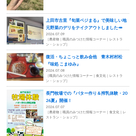
上田市古里『旬菜ベジまる』で美味しい地
元野菜のデリをテイクアウトしました🥕
2026.07.09
［
農産物
職員のみつけた情報コーナー
レストラ
ン・ショップ
］
復活・ちょこっと飲み会他 青木村村松
『味処 こまゆみ』
2026.07.08
［
職員のみつけた情報コーナー
食文化
レストラ
ン・ショップ
］
長門牧場での『バター作り＆搾乳体験・20
26夏』開催！
2026.07.07
［
農産物
職員のみつけた情報コーナー
食文化
レ
ストラン・ショップ
］