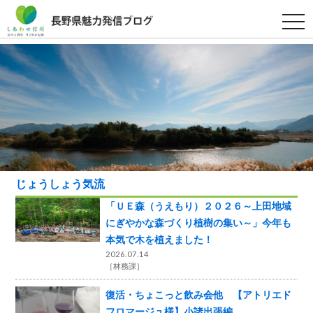
t
o
g
g
l
e
n
a
v
i
g
a
t
i
o
n
じょうしょう気流
「ＵＥ森（うえもり）２０２６～上田地域
にぎやかな森づくり植樹の集い～」今年も
本気で木を植えました！
2026.07.14
［
林務課
］
復活・ちょこっと飲み会他 【アトリエド
フロマージュ様】小諸出張編