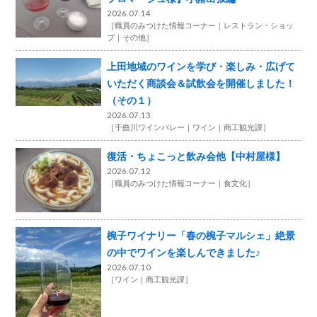
2026.07.14
［
職員のみつけた情報コーナー
レストラン・ショッ
プ
その他
］
上田地域のワインを学び・楽しみ・広げて
いただく商談会＆試飲会を開催しました！
（その１）
2026.07.13
［
千曲川ワインバレー
ワイン
商工観光課
］
復活・ちょこっと飲み会他【中村屋様】
2026.07.12
［
職員のみつけた情報コーナー
食文化
］
椀子ワイナリー「春の椀子マルシェ」絶景
の中でワインを楽しんできました♪
2026.07.10
［
ワイン
商工観光課
］