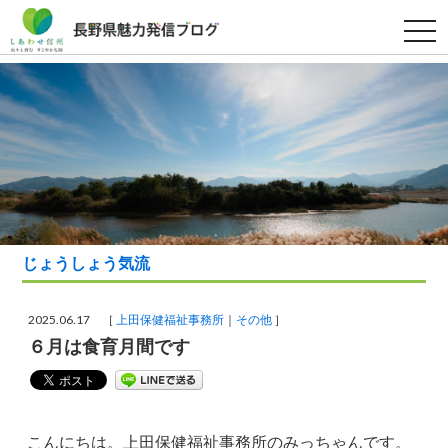
t
o
g
g
l
e
n
a
v
i
g
a
t
i
o
n
じょうしょう気流
2025.06.17 ［
上田保健福祉事務所
その他
］
６月は食育月間です
こんにちは。上田保健福祉事務所のみっちゃんです。