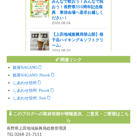
みんなで歌おう！みんなで祝
おう！長野県150周年記念祭
典 東信会場へ是非お越しく
ださい！
2026.08.06
【上田地域振興局登山部】根
子岳ハイキング＆ソフトクリ
ーム♪
2026.08.05
関連リンク
銀座NAGANO
銀座NAGANO Facebook
しあわせ信州
しあわせ信州 Facebook
しあわせ信州 Twitter
このブログへの取材依頼や情報提供、ご意見・ご要望はこち
ら
長野県上田地域振興局総務管理課
TEL 0268-25-7111