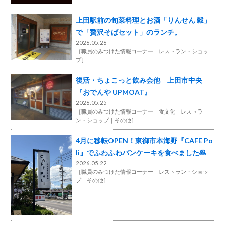
上田駅前の旬菜料理とお酒「りんせん 穀」
で「贅沢そばセット」のランチ。
2026.05.26
［
職員のみつけた情報コーナー
レストラン・ショッ
プ
］
復活・ちょこっと飲み会他 上田市中央
『おでんや UPMOAT』
2026.05.25
［
職員のみつけた情報コーナー
食文化
レストラ
ン・ショップ
その他
］
4月に移転OPEN！東御市本海野『CAFE Po
li』でふわふわパンケーキを食べました🥞
2026.05.22
［
職員のみつけた情報コーナー
レストラン・ショッ
プ
その他
］