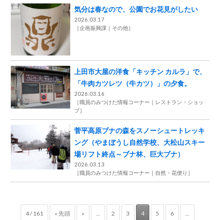
気分は春なので、公園でお花見がしたい
2026.03.17
［
企画振興課
その他
］
上田市大屋の洋食「キッチン カルラ」で、
「牛肉カツレツ（牛カツ）」の夕食。
2026.03.16
［
職員のみつけた情報コーナー
レストラン・ショッ
プ
］
菅平高原ブナの森をスノーシュートレッキ
ング（やまぼうし自然学校、大松山スキー
場リフト終点～ブナ林、巨大ブナ）
2026.03.13
［
職員のみつけた情報コーナー
自然・花便り
］
4 / 161
« 先頭
«
...
2
3
4
5
6
...