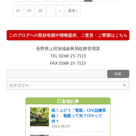
10
20
30
...
»
最後 »
このブログへの取材依頼や情報提供、ご意見・ご要望はこちら
長野県上田地域振興局総務管理課
TEL:0268-25-7111
FAX:0268-25-7115
新着記事
すめ記事
祝！ぶどう「竜眼」OIV品種登
山」スノー
録！ 竜眼って何？OIVって
）
何？
2026.08.07
ってるの？