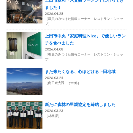
上田市秋和「六文銭ラーメン」に行ってき
ました！
2026.04.28
［
職員のみつけた情報コーナー
レストラン・ショッ
プ
］
上田市中央『家庭料理 Nico』で優しいラン
チを食べました
2026.04.08
［
職員のみつけた情報コーナー
レストラン・ショッ
プ
］
また来たくなる、心ほどける上田地域
2026.03.25
［
商工観光課
その他
］
新たに森林の里親協定を締結しました
2026.03.23
［
林務課
］