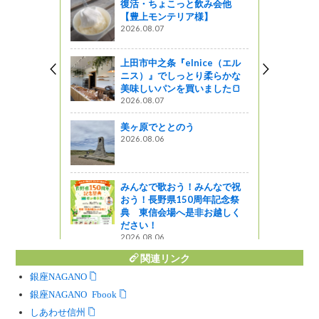
復活・ちょこっと飲み会他
アニュース
【豊上モンテリア様】
の夏を楽し
2026.08.07
上田市中之条『elnice（エル
ニス）』でしっとり柔らかな
レンゲツツ
美味しいパンを買いました🍞
親子トレッ
2026.08.07
美ヶ原でととのう
がの
2026.08.06
乗鞍高原」で
レッキング
みんなで歌おう！みんなで祝
おう！長野県150周年記念祭
典 東信会場へ是非お越しく
ださい！
2026.08.06
関連リンク
銀座NAGANO
銀座NAGANO Facebook
しあわせ信州