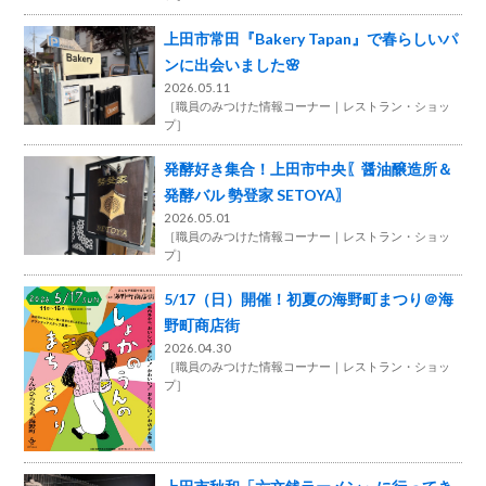
上田市常田『Bakery Tapan』で春らしいパ
ンに出会いました🌸
2026.05.11
［
職員のみつけた情報コーナー
レストラン・ショッ
プ
］
発酵好き集合！上田市中央〖醤油醸造所＆
発酵バル 勢登家 SETOYA〗
2026.05.01
［
職員のみつけた情報コーナー
レストラン・ショッ
プ
］
5/17（日）開催！初夏の海野町まつり＠海
野町商店街
2026.04.30
［
職員のみつけた情報コーナー
レストラン・ショッ
プ
］