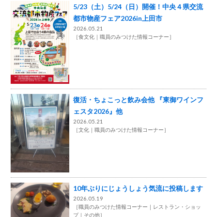
5/23（土）5/24（日）開催！中央４県交流
都市物産フェア2026in上田市
2026.05.21
［
食文化
職員のみつけた情報コーナー
］
復活・ちょこっと飲み会他 『東御ワインフ
ェスタ2026』他
2026.05.21
［
文化
職員のみつけた情報コーナー
］
10年ぶりにじょうしょう気流に投稿します
2026.05.19
［
職員のみつけた情報コーナー
レストラン・ショッ
プ
その他
］