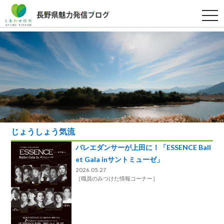
t
o
g
g
l
e
n
a
v
i
g
a
t
i
o
n
じょうしょう気流
バレエダンサーが上田に！「ESSENCE Ball
et Gala inサントミューゼ」
2026.05.27
［
職員のみつけた情報コーナー
］