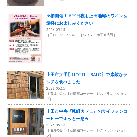
🍷初開催！🍷平日夜も上田地域のワインを
気軽にお楽しみください
2026.05.15
［
千曲川ワインバレー
ワイン
商工観光課
］
上田市大手〖HOTELLI SALO〗で素敵なラ
ンチを食べました
2026.05.15
［
職員のみつけた情報コーナー
レストラン・ショッ
プ
］
上田市中央『柳町カフェ』のサイフォンコ
ーヒーでホッと一息☕
2026.05.13
［
職員のみつけた情報コーナー
レストラン・ショッ
プ
］