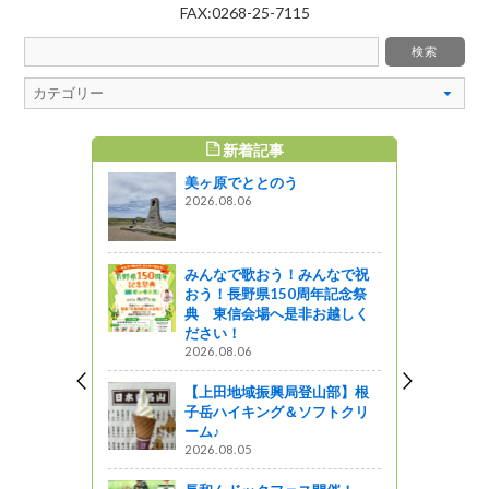
FAX:0268-25-7115
新着記事
すめ記事
美ヶ原でととのう
）が、ギター
2026.08.06
』発見
みんなで歌おう！みんなで祝
蛍」で絶品
おう！長野県150周年記念祭
ました！
典 東信会場へ是非お越しく
ださい！
2026.08.06
「うるぎ星の
【上田地域振興局登山部】根
せと ”うる
子岳ハイキング＆ソフトクリ
ーム♪
2026.08.05