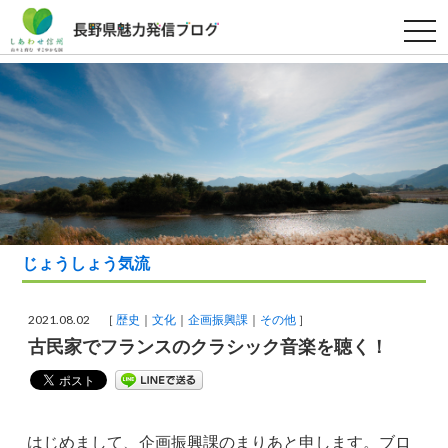
t
o
g
g
l
e
n
a
v
i
g
a
t
i
o
n
じょうしょう気流
2021.08.02 ［
歴史
文化
企画振興課
その他
］
古民家でフランスのクラシック音楽を聴く！
はじめまして、企画振興課のまりあと申します。ブロ