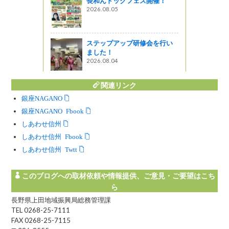
長和んドックフェス開催！
！】江戸時代か
2026.08.05
七代』に
モノ交流会i
ます！！
ステップアップ研修会を行い
ました！
2026.08.04
関連リンク
銀座NAGANO
銀座NAGANO Facebook
しあわせ信州
しあわせ信州 Facebook
しあわせ信州 Twitter
このブログへの取材依頼や情報提供、ご意見・ご要望はこち
ら
長野県上田地域振興局総務管理課
TEL 0268-25-7111
FAX 0268-25-7115