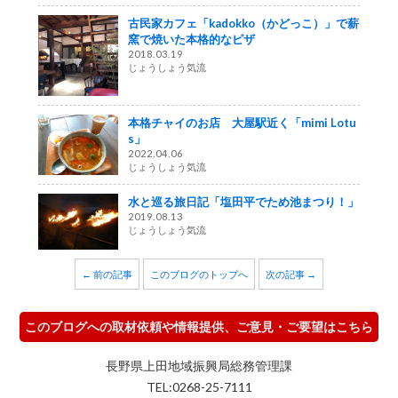
古民家カフェ「kadokko（かどっこ）」で薪
窯で焼いた本格的なピザ
2018.03.19
じょうしょう気流
本格チャイのお店 大屋駅近く「mimi Lotu
s」
2022.04.06
じょうしょう気流
水と巡る旅日記「塩田平でため池まつり！」
2019.08.13
じょうしょう気流
← 前の記事
このブログのトップへ
次の記事 →
このブログへの取材依頼や情報提供、ご意見・ご要望はこちら
長野県上田地域振興局総務管理課
TEL:0268-25-7111