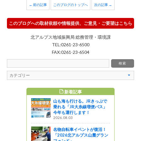
← 前の記事
このブログのトップへ
次の記事 →
このブログへの取材依頼や情報提供、ご意見・ご要望はこちら
北アルプス地域振興局 総務管理・環境課
TEL:0261-23-6500
FAX:0261-23-6504
新着記事
すめ記事
山も海も行ける。JRきっぷで
スに参加し
乗れる「JR大糸線増便バス」
．３）
今年も運行します！
2026.08.03
名物自転車イベントが復活！
くり支援
「2026北アルプス山麓グラン
の事業募集
フォンド」