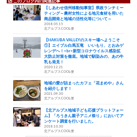
このブログ内の関連記事
【しあわせ信州移動知事室】県政ランチミー
ティング～農村女性による地元食材を用いた
商品開発と地域の活性化等について～
2018.05.15
北アルプスCOOL便
【HAKUBA VALLEYのスキー場へようこそ
①】エイブル白馬五竜 いいもり、とおみゲ
レンデへ！<br>新型コロナウイルス感染拡
大防止対策を徹底。地域で馴染みの、あの牛
乳も発見！
2020.12.21
北アルプスCOOL便
地域の愛が詰まったカフェ「花まめや」さん
を紹介します！
2021.09.30
北アルプスCOOL便
【北アルプス地域子ども応援プラットフォー
ム】「ろうきん親子アニメ祭り」においてア
ンケート調査を行いました。
2018.10.30
北アルプスCOOL便