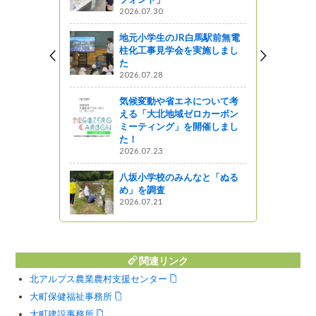
2026.07.30
』発見
地元小学生のJR白馬駅前無電
堂に！第５
柱化工事見学会を実施しまし
祭
た
2026.07.28
気候変動や省エネについて考
える「大北地域ゼロカーボン
護管理計画
ミーティング」を開催しまし
のご意見募集
た！
2026.07.23
ットワーク
八坂小学校のみんなと「ぬる
め」を調査
2026.07.21
関連リンク
北アルプス農業農村支援センター
大町保健福祉事務所
大町建設事務所