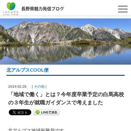
t
o
g
g
l
e
n
a
v
i
g
a
t
i
北アルプスCOOL便
o
n
2019.02.28 ［
その他
］
「地域で働く」とは？今年度卒業予定の白馬高校
の３年生が就職ガイダンスで考えました
北アルプス地域振興局です。