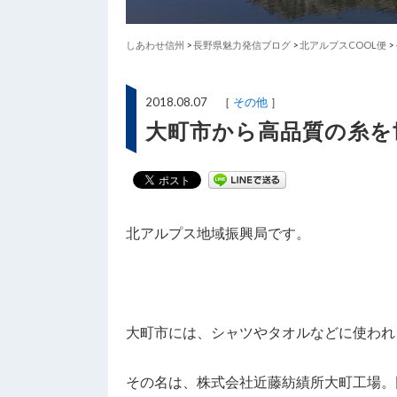
しあわせ信州
>
長野県魅力発信ブログ
>
北アルプスCOOL便
>
2018.08.07 ［
その他
］
大町市から高品質の糸を
北アルプス地域振興局です。
大町市には、シャツやタオルなどに使われ
その名は、株式会社近藤紡績所大町工場。