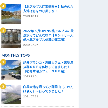
【北アルプス紅葉情報🍁】秋色の八
方池は息をのむ美しさ！
2023.10.19
2022年５月OPEN✨北アルプスの天
然水ってどんな味？【サントリー天
然水北アルプス信濃の森工場】
2022.07.07
MONTHLY TOP5
絶景ブランコ・湖畔カフェ・透明度
抜群ＳＵＰを体験してきました！
（②青木湖カフェ・ＳＵＰ編）
2025.12.01
白馬大池を通って小蓮華山（これん
げさん）へ行ってきました！
2021.07.26