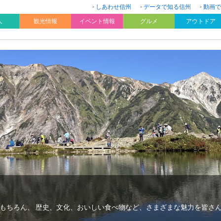
しあわせ信州
データで知る信州
動画で
人
観光情報
イベント情報
グルメ
アウトドア
もちろん、 歴史、文化、おいしい食べ物など、さまざまな魅力を皆さ