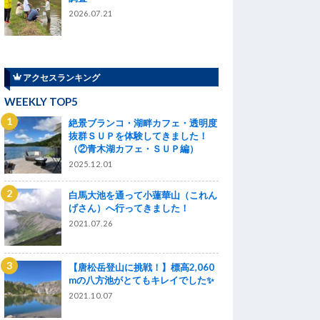
2026.07.21
アクセスランキング
WEEKLY TOP5
絶景ブランコ・湖畔カフェ・透明度
抜群ＳＵＰを体験してきました！
（②青木湖カフェ・ＳＵＰ編）
2025.12.01
白馬大池を通って小蓮華山（これん
げさん）へ行ってきました！
2021.07.26
【唐松岳登山に挑戦！】標高2,060
mの八方池がとてもキレイでした✨
2021.10.07