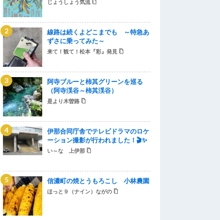
じょうしょう気流
線路は続くよどこまでも ～特急あ
ずさに乗ってみた～
来て！観て！松本『彩』発見
阿寺ブルーと柿其グリーンを巡る
（阿寺渓谷～柿其渓谷）
是より木曽路
伊那合同庁舎でテレビドラマのロケ
ーション撮影が行われました！🎬✨
い～な 上伊那
信濃町の焼とうもろこし 小林農園
ほっと９（ナイン）ながの