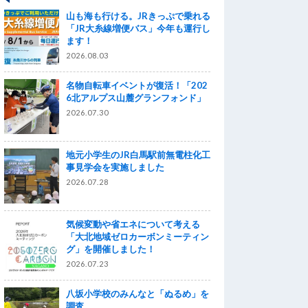
山も海も行ける。JRきっぷで乗れる
「JR大糸線増便バス」今年も運行し
ます！
2026.08.03
名物自転車イベントが復活！「202
6北アルプス山麓グランフォンド」
2026.07.30
地元小学生のJR白馬駅前無電柱化工
事見学会を実施しました
2026.07.28
気候変動や省エネについて考える
「大北地域ゼロカーボンミーティン
グ」を開催しました！
2026.07.23
八坂小学校のみんなと「ぬるめ」を
調査