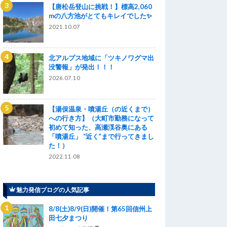
【唐松岳登山に挑戦！】標高2,060
mの八方池がとてもキレイでした✨
2021.10.07
北アルプス地域に「ツキノワグマ出
没警報」が発出！！！
2026.07.10
【湯俣温泉・噴湯丘（の近くまで）
への行き方】（大町市勤務になって
初めて知った、高瀬渓谷奥にある
「噴湯丘」 “近く”まで行ってきまし
た！）
2022.11.08
魅力発信ブログの人気記事
8/8(土)8/9(日)開催！第65回信州上
田七夕まつり