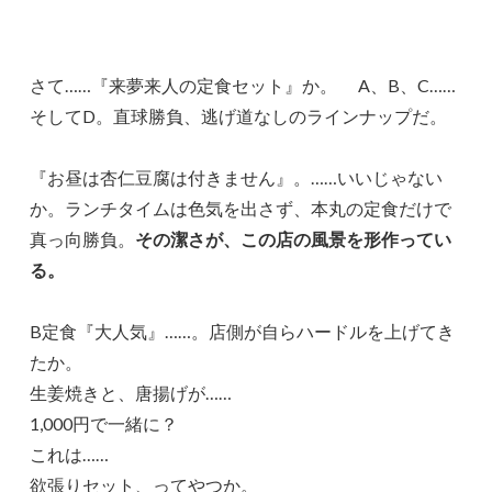
さて……『来夢来人の定食セット』か。 A、B、C……
そしてD。直球勝負、逃げ道なしのラインナップだ。
『お昼は杏仁豆腐は付きません』。……いいじゃない
か。ランチタイムは色気を出さず、本丸の定食だけで
真っ向勝負。
その潔さが、この店の風景を形作ってい
る。
B定食『大人気』……。店側が自らハードルを上げてき
たか。
生姜焼きと、唐揚げが……
1,000円で一緒に？
これは……
欲張りセット、ってやつか。