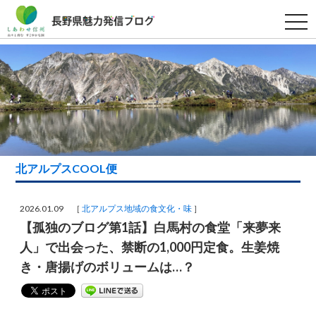
t
o
g
g
l
e
n
a
v
i
g
a
t
i
北アルプスCOOL便
o
n
2026.01.09 ［
北アルプス地域の食文化・味
］
【孤独のブログ第1話】白馬村の食堂「来夢来
人」で出会った、禁断の1,000円定食。生姜焼
き・唐揚げのボリュームは…？