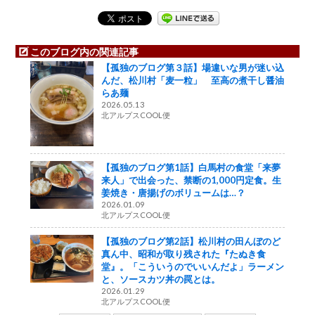
このブログ内の関連記事
【孤独のブログ第３話】場違いな男が迷い込
んだ、松川村「麦一粒」 至高の煮干し醤油
らあ麺
2026.05.13
北アルプスCOOL便
【孤独のブログ第1話】白馬村の食堂「来夢
来人」で出会った、禁断の1,000円定食。生
姜焼き・唐揚げのボリュームは…？
2026.01.09
北アルプスCOOL便
【孤独のブログ第2話】松川村の田んぼのど
真ん中、昭和が取り残された『たぬき食
堂』。「こういうのでいいんだよ」ラーメン
と、ソースカツ丼の罠とは。
2026.01.29
北アルプスCOOL便