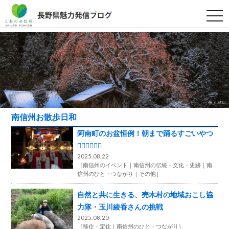
t
o
g
g
l
e
n
a
v
i
g
a
t
i
南信州お散歩日和
o
n
阿南町のお盆恒例！朝まで踊るすごいやつ
🤸‍♂️🤸‍♂️🤸‍♂️
2025.08.22
［
南信州のイベント
南信州の伝統・文化・史跡
南
信州のひと・つながり
その他
］
自然と共に生きる、売木村の地域おこし協
力隊・玉川綾香さんの挑戦
2025.08.20
［
移住・定住
南信州のひと・つながり
］