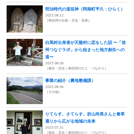
明治時代の道祖神（阿南町平久：ひらく）
2025.08.12
［
南信州の伝統・文化・史跡
］
白馬村出身者が天龍村に恋をした話 〜「信
州つなぐラボ」から始まった地方創生への
道〜
2025.08.06
［
移住・定住
南信州のひと・つながり
］
事業の紹介（農地整備課）
2025.08.06
［
その他
］
りてらす、さてらす。折山尚美さんと春草
通りから広がる地域の未来
2025.07.31
［
移住・定住
南信州のひと・つながり
］