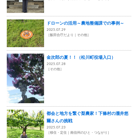
ドローンの活用～農地整備課での事例～
2025.07.29
［
飯田合庁だより
その他
］
金次郎の夏！！（松川町役場入口）
2025.07.28
［
その他
］
都会と地方を繋ぐ梨農家！下條村の瀧井悠
爾さんの挑戦
2025.07.23
［
移住・定住
南信州のひと・つながり
］