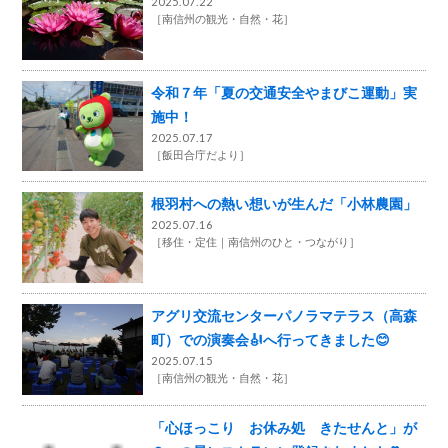
2025.07.22
［
南信州の観光・自然・花
］
令和７年「夏の交通安全やまびこ運動」実
施中！
2025.07.17
［
飯田合庁だより
］
根羽村への熱い想いが生んだ「小林農園」
2025.07.16
［
移住・定住
南信州のひと・つながり
］
アグリ交流センターパノラマテラス（高森
町）での演奏会🎻へ行ってきました😊
2025.07.15
［
南信州の観光・自然・花
］
「心ほっこり お休み処 きたせんと」が