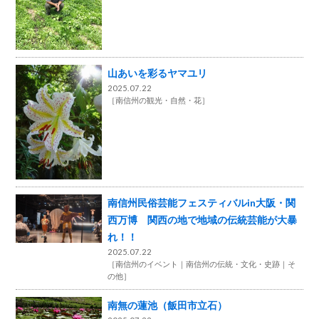
山あいを彩るヤマユリ
2025.07.22
［
南信州の観光・自然・花
］
南信州民俗芸能フェスティバルin大阪・関
西万博 関西の地で地域の伝統芸能が大暴
れ！！
2025.07.22
［
南信州のイベント
南信州の伝統・文化・史跡
そ
の他
］
南無の蓮池（飯田市立石）