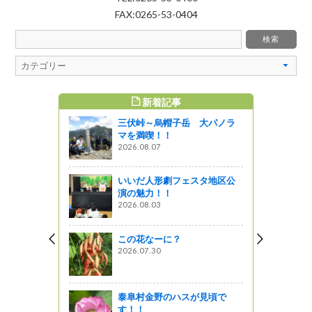
FAX:0265-53-0404
新着記事
すめ記事
三伏峠～烏帽子岳 大パノラ
マを満喫！！
2026.08.07
いいだ人形劇フェスタ地区公
演の魅力！！
2026.08.03
この花なーに？
2026.07.30
泰阜村金野のハスが見頃で
す！！