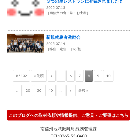
３つの星レストランに登録されました❣
2025.07.15
［
南信州の食・味・お土産
］
新規就農者激励会
2025.07.14
［
移住・定住
その他
］
8 / 102
« 先頭
«
...
6
7
8
9
10
...
20
30
40
...
»
最後 »
このブログへの取材依頼や情報提供、ご意見・ご要望はこちら
南信州地域振興局 総務管理課
TEL:0265-53-0400