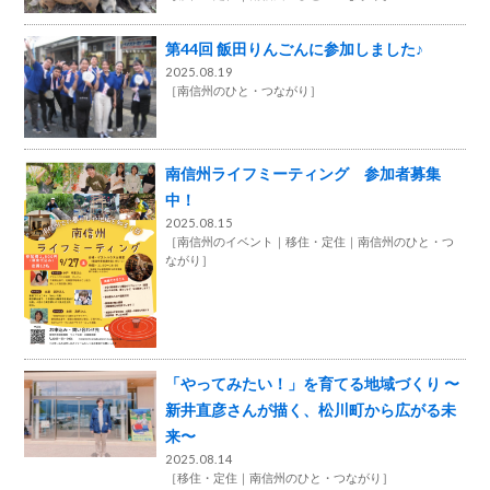
第44回 飯田りんごんに参加しました♪
2025.08.19
［
南信州のひと・つながり
］
南信州ライフミーティング 参加者募集
中！
2025.08.15
［
南信州のイベント
移住・定住
南信州のひと・つ
ながり
］
「やってみたい！」を育てる地域づくり 〜
新井直彦さんが描く、松川町から広がる未
来〜
2025.08.14
［
移住・定住
南信州のひと・つながり
］