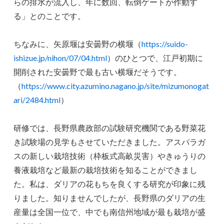
らの排水が流入し、年に数回、転倒ゲートが作動す
る」とのことです。
ちなみに、矢原堰は安曇野の横堰（
https://suido-
ishizue.jp/nihon/07/04.html
）のひとつで、江戸初期に
開削された安曇野で最も古い横堰だそうです。
（
https://www.city.azumino.nagano.jp/site/mizumonogat
ari/2484.html
）
研修では、長野県農政部の試験研究機関である野菜花
き試験場の見学もさせていただきました。アスパラガ
スの新しい栽培技術（枠板式高畝災害）やきゅうりの
養液栽培など最新の栽培技術を知ることができまし
た。私は、ダリアの花もちを良くする研究が印象に残
りました。知りませんでしたが、長野県のダリアの生
産量は全国一位で、中でも南信州地域が最も栽培が盛