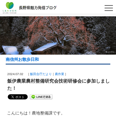
t
o
g
g
l
e
n
a
v
i
g
a
t
i
南信州お散歩日和
o
n
2024.07.02 ［
飯田合庁だより
農作業
］
飯伊農業農村整備研究会技術研修会に参加しまし
た！
こんにちは！農地整備課です。