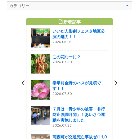
新着記事
すめ記事
いいだ人形劇フェスタ地区公
新聞をご覧
演の魅力！！
2026.08.03
っと通信～
この花なーに？
研究会技術
2026.07.30
した！
泰阜村金野のハスが見頃で
「自動化ゲ
す！！
便利です
2026.07.30
がの
７月は「青少年の被害・非行
防止強調月間」！あいさつ運
動を実施しました
2026.07.28
高森町が交通死亡事故ゼロ1,0