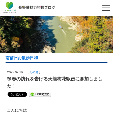
t
o
g
g
l
e
n
a
v
i
g
a
t
i
南信州お散歩日和
o
n
2025.02.18 ［
その他
］
🌸春の訪れを告げる天龍梅花駅伝に参加しまし
た！
こんにちは！