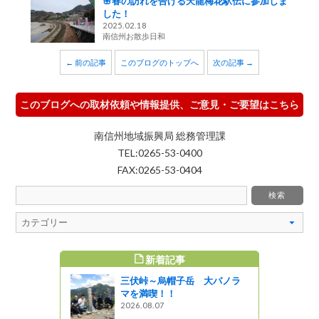
🌸春の訪れを告げる天龍梅花駅伝に参加しま
した！
2025.02.18
南信州お散歩日和
← 前の記事
このブログのトップへ
次の記事 →
このブログへの取材依頼や情報提供、ご意見・ご要望はこちら
南信州地域振興局 総務管理課
TEL:0265-53-0400
FAX:0265-53-0404
新着記事
すめ記事
三伏峠～烏帽子岳 大パノラ
る天龍梅花
マを満喫！！
た！
2026.08.07