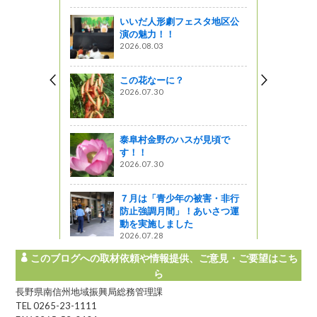
いいだ人形劇フェスタ地区公
それぞれの
演の魅力！！
55回天龍梅花
2026.08.03
この花なーに？
2026.07.30
泰阜村金野のハスが見頃で
す！！
2026.07.30
７月は「青少年の被害・非行
防止強調月間」！あいさつ運
動を実施しました
2026.07.28
このブログへの取材依頼や情報提供、ご意見・ご要望はこち
ら
長野県南信州地域振興局総務管理課
TEL 0265-23-1111