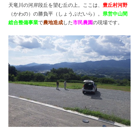
天竜川の河岸段丘を望む丘の上。ここは、
豊丘村河野
（かわの）の勝負平（しょうぶだいら）。
県営中山間
総合整備事業
で
農地造成
した
市民農園
の現場です。