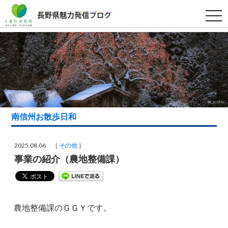
t
o
g
g
l
e
n
a
v
i
g
a
t
i
南信州お散歩日和
o
n
2025.08.06 ［
その他
］
事業の紹介（農地整備課）
農地整備課のＧＧＹです。