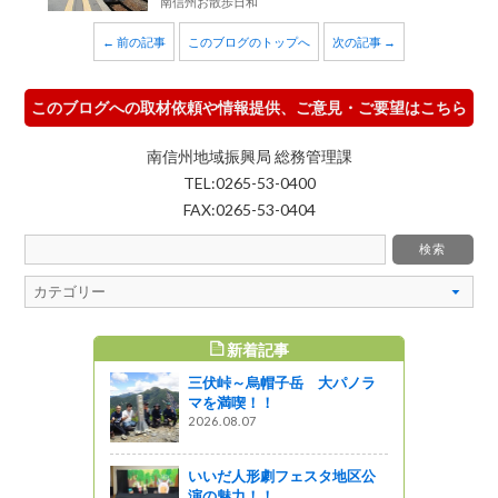
南信州お散歩日和
← 前の記事
このブログのトップへ
次の記事 →
このブログへの取材依頼や情報提供、ご意見・ご要望はこちら
南信州地域振興局 総務管理課
TEL:0265-53-0400
FAX:0265-53-0404
新着記事
すめ記事
三伏峠～烏帽子岳 大パノラ
ル線！飯田
マを満喫！！
挟む高森
2026.08.07
口「市田
いいだ人形劇フェスタ地区公
演の魅力！！