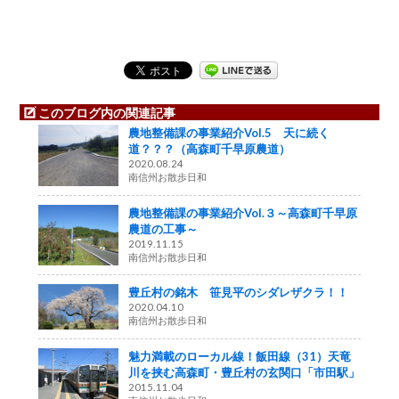
このブログ内の関連記事
農地整備課の事業紹介Vol.5 天に続く
道？？？（高森町千早原農道）
2020.08.24
南信州お散歩日和
農地整備課の事業紹介Vol.３～高森町千早原
農道の工事～
2019.11.15
南信州お散歩日和
豊丘村の銘木 笹見平のシダレザクラ！！
2020.04.10
南信州お散歩日和
魅力満載のローカル線！飯田線（31）天竜
川を挟む高森町・豊丘村の玄関口「市田駅」
2015.11.04