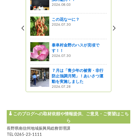
2026.08.03
岳道路）の
されまし
キャラ勢ぞ
この花なーに？
2026.07.30
がの
開通（北信
泰阜村金野のハスが見頃で
ベントを開
す！！
ルクマは何
2026.07.30
～
７月は「青少年の被害・非行
がの
防止強調月間」！あいさつ運
動を実施しました
をさわやか
2026.07.28
このブログへの取材依頼や情報提供、ご意見・ご要望はこち
ら
長野県南信州地域振興局総務管理課
TEL 0265-23-1111