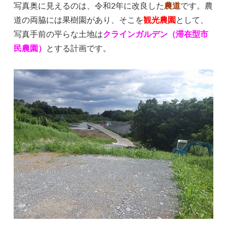
写真奥に見えるのは、令和2年に改良した
農道
です。農
道の両脇には果樹園があり、そこを
観光農園
として、
写真手前の平らな土地は
クラインガルデン（滞在型市
民農園）
とする計画です。