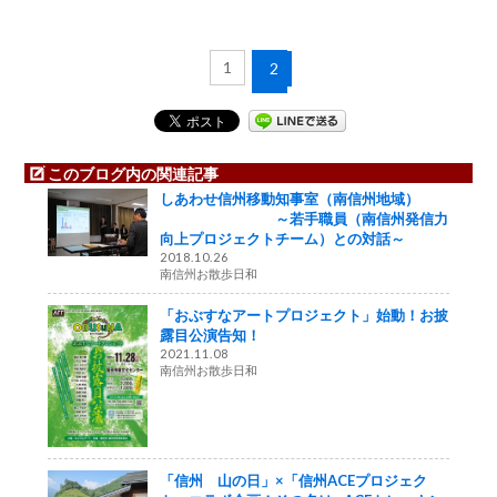
1
2
このブログ内の関連記事
しあわせ信州移動知事室（南信州地域）
～若手職員（南信州発信力
向上プロジェクトチーム）との対話～
2018.10.26
南信州お散歩日和
「おぶすなアートプロジェクト」始動！お披
露目公演告知！
2021.11.08
南信州お散歩日和
「信州 山の日」×「信州ACEプロジェク