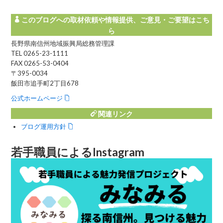
う
このブログへの取材依頼や情報提供、ご意見・ご要望はこち
ら
長野県南信州地域振興局総務管理課
TEL 0265-23-1111
FAX 0265-53-0404
〒395-0034
飯田市追手町2丁目678
公式ホームページ
関連リンク
ブログ運用方針
若手職員によるInstagram