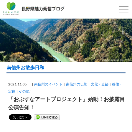
t
o
g
g
l
e
n
a
v
i
g
a
t
i
南信州お散歩日和
o
n
2021.11.08 ［
南信州のイベント
南信州の伝統・文化・史跡
移住・
定住
その他
］
「おぶすなアートプロジェクト」始動！お披露目
公演告知！