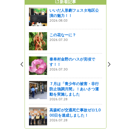
新着記事
すめ記事
いいだ人形劇フェスタ地区公
クト～根子
演の魅力！！
2026.08.03
この花なーに？
♥JPN（ラ
2026.07.30
ロジェクト<
テトチップス
/20より数
・エリア限
泰阜村金野のハスが見頃で
す！！
2026.07.30
プロジェク
７月は「青少年の被害・非行
ベントに参
防止強調月間」！あいさつ運
動を実施しました
2026.07.28
っと通信～
高森町が交通死亡事故ゼロ1,0
ロジェクト
00日を達成しました！
部守一知事
2026.07.28
いました！