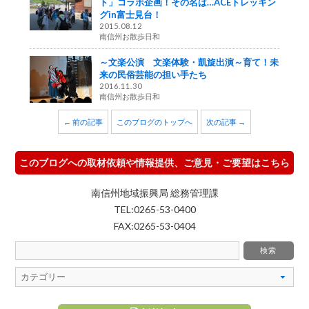
ト」コラボ企画！その名は…ACEトレッキン
グin富士見台！
2015.08.12
南信州お散歩日和
～文楽公演 文楽体験・凱旋出演～育て！未
来の民俗芸能の担い手たち
2016.11.30
南信州お散歩日和
← 前の記事
このブログのトップへ
次の記事 →
このブログへの取材依頼や情報提供、ご意見・ご要望はこちら
南信州地域振興局 総務管理課
TEL:0265-53-0400
FAX:0265-53-0404