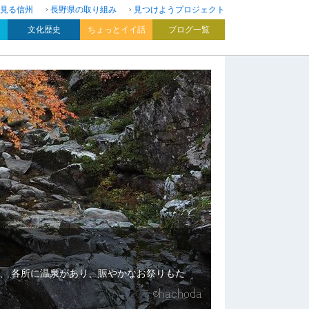
見る信州
長野県の取り組み
見つけようプロジェクト
文化歴史
ちょっとイイ話
ブログ一覧
、 各所に温泉があり、賑やかなお祭りもた