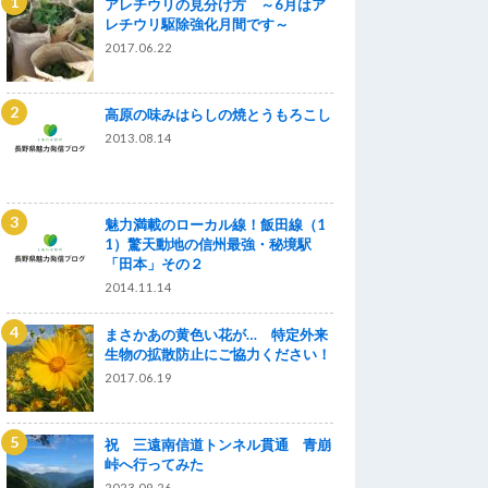
アレチウリの見分け方 ～6月はア
レチウリ駆除強化月間です～
2017.06.22
高原の味みはらしの焼とうもろこし
2013.08.14
魅力満載のローカル線！飯田線（1
1）驚天動地の信州最強・秘境駅
「田本」その２
2014.11.14
まさかあの黄色い花が… 特定外来
生物の拡散防止にご協力ください！
2017.06.19
祝 三遠南信道トンネル貫通 青崩
峠へ行ってみた
2023.09.26