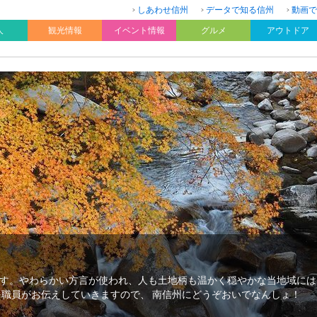
しあわせ信州
データで知る信州
動画で
人
観光情報
イベント情報
グルメ
アウトドア
す。やわらかい方言が使われ、人も土地柄も温かく穏やかな当地域には
を職員がお伝えしていきますので、 南信州にどうぞおいでなんしょ！