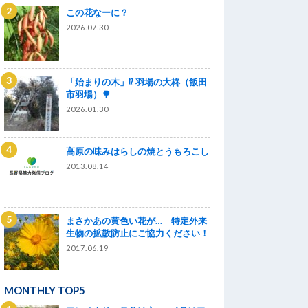
この花なーに？
2026.07.30
「始まりの木」⁉ 羽場の大柊（飯田
市羽場）🌳
2026.01.30
高原の味みはらしの焼とうもろこし
2013.08.14
まさかあの黄色い花が… 特定外来
生物の拡散防止にご協力ください！
2017.06.19
以前
MONTHLY TOP5