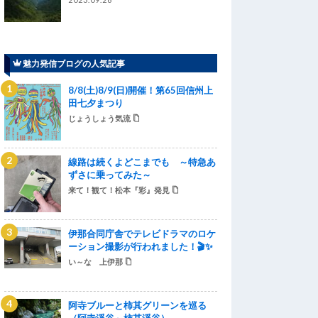
魅力発信ブログの人気記事
8/8(土)8/9(日)開催！第65回信州上
田七夕まつり
じょうしょう気流
線路は続くよどこまでも ～特急あ
ずさに乗ってみた～
来て！観て！松本『彩』発見
伊那合同庁舎でテレビドラマのロケ
ーション撮影が行われました！🎬✨
い～な 上伊那
阿寺ブルーと柿其グリーンを巡る