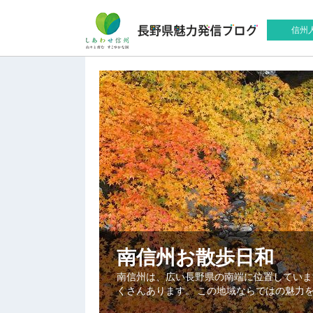
信州
南信州お散歩日和
南信州は、広い長野県の南端に位置していま
くさんあります。 この地域ならではの魅力