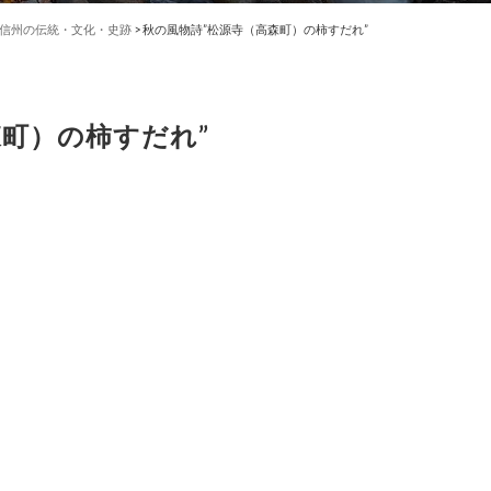
信州の伝統・文化・史跡
>
秋の風物詩”松源寺（高森町）の柿すだれ”
森町）の柿すだれ”