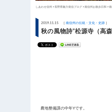
しあわせ信州
>
長野県魅力発信ブログ
>
南信州お散歩日和
>
南
2019.11.15 ［
南信州の伝統・文化・史跡
］
秋の風物詩”松源寺（高
農地整備課の中年Yです。