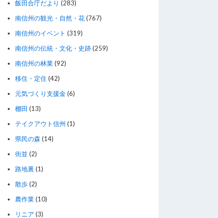
飯田合庁だより
(283)
南信州の観光・自然・花
(767)
南信州のイベント
(319)
南信州の伝統・文化・史跡
(259)
南信州の林業
(92)
移住・定住
(42)
元気づくり支援金
(6)
棚田
(13)
テイクアウト信州
(1)
県民の森
(14)
街並
(2)
路地裏
(1)
散歩
(2)
農作業
(10)
リニア
(3)