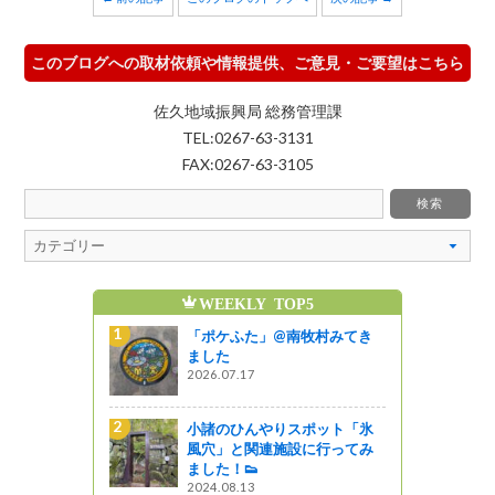
このブログへの取材依頼や情報提供、ご意見・ご要望はこちら
佐久地域振興局 総務管理課
TEL:0267-63-3131
FAX:0267-63-3105
WEEKLY TOP5
「ＯＡＲ」
「ポケふた」@南牧村みてき
ました
2026.07.17
サキ原爆と
小諸のひんやりスポット「氷
風穴」と関連施設に行ってみ
ました！👟
2024.08.13