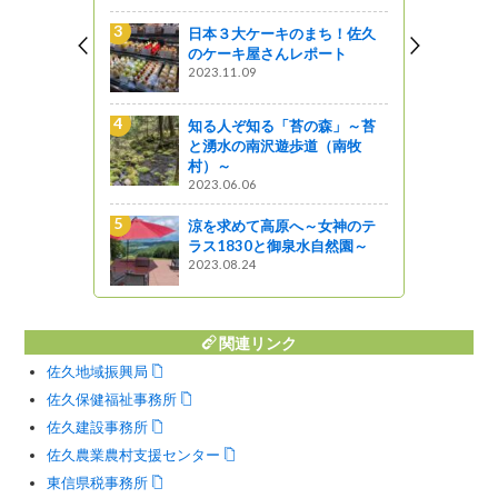
巡回展のお
日本３大ケーキのまち！佐久
のケーキ屋さんレポート
2023.11.09
牧村みてき
知る人ぞ知る「苔の森」～苔
と湧水の南沢遊歩道（南牧
村）～
2023.06.06
バスツアー
涼を求めて高原へ～女神のテ
市をめぐる
ラス1830と御泉水自然園～
本酒旅に出
2023.08.24
関連リンク
佐久地域振興局
佐久保健福祉事務所
佐久建設事務所
佐久農業農村支援センター
東信県税事務所