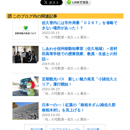
このブログ内の関連記事
佐久管内には市外局番「０２６７」を省略で
きない場所があった！？
2022.05.11
「旬」の宅配便～佐久っと通信～
しあわせ信州移動知事室（佐久地域）～岩村
田高等学校での授業視察、教員・生徒との対
話～
2019.05.13
「旬」の宅配便～佐久っと通信～
定期観光バス 新しい魅力発見「小諸佐久エ
リア」運行開始！
2022.04.25
「旬」の宅配便～佐久っと通信～
日本一の○○！紅葉の「南相木ダム(南佐久郡
南相木村)」を見上げる！
2020.10.30
「旬」の宅配便～佐久っと通信～
← 前の記事
このブログのトップへ
次の記事 →