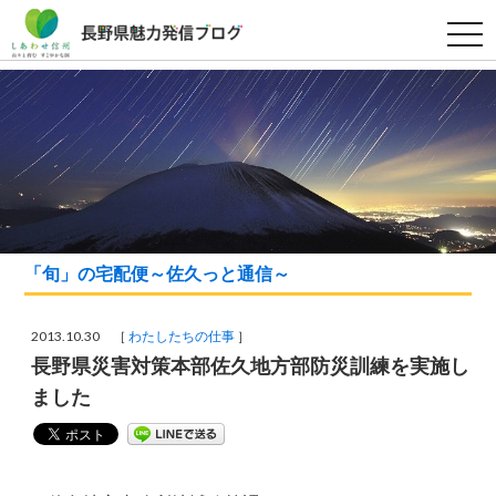
t
o
g
g
l
e
n
a
v
i
g
a
t
i
o
「旬」の宅配便～佐久っと通信～
n
2013.10.30 ［
わたしたちの仕事
］
長野県災害対策本部佐久地方部防災訓練を実施し
ました