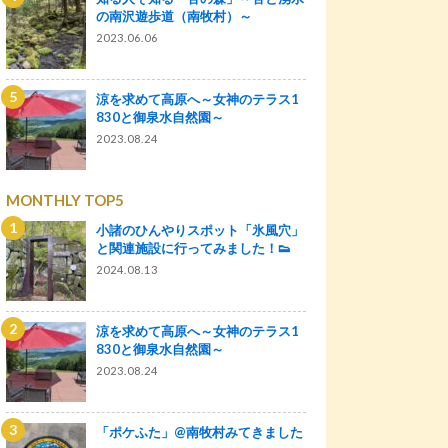
の南沢遊歩道（南牧村）～
2023.06.06
涼を求めて高原へ～女神のテラス1
830と御泉水自然園～
2023.08.24
MONTHLY TOP5
小諸のひんやりスポット「氷風穴」
と関連施設に行ってみました！👟
2024.08.13
涼を求めて高原へ～女神のテラス1
830と御泉水自然園～
2023.08.24
「ポケふた」@南牧村みてきました