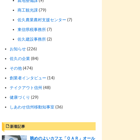
農地整備課
(9)
商工観光課
(79)
佐久農業農村支援センター
(7)
東信県税事務所
(7)
佐久建設事務所
(2)
お知らせ
(226)
佐久の企業
(84)
その他
(474)
創業者インタビュー
(14)
テイクアウト信州
(48)
健康づくり
(29)
しあわせ信州移動知事室
(36)
新着記事
眺めのよいカフエ「ＯＡＲ」オール