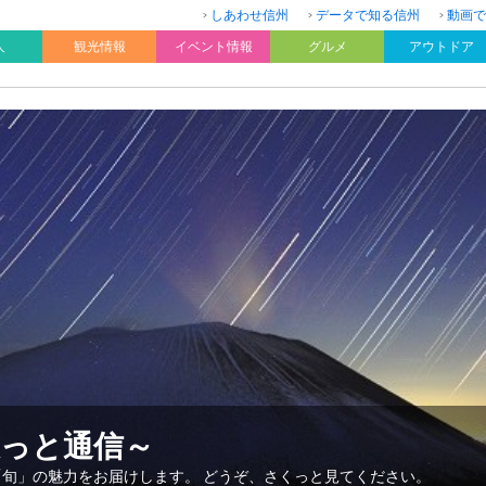
しあわせ信州
データで知る信州
動画で
人
観光情報
イベント情報
グルメ
アウトドア
久っと通信～
「旬」の魅力をお届けします。 どうぞ、さくっと見てください。