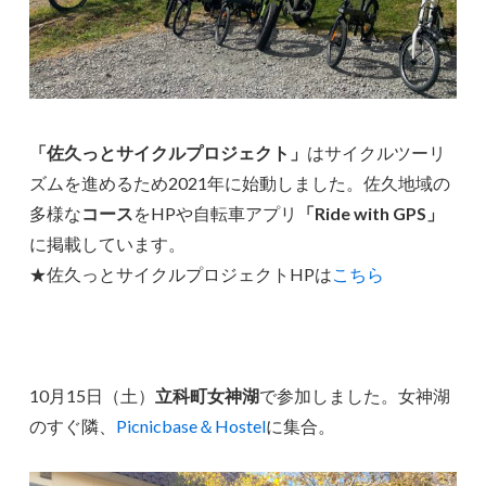
「佐久っとサイクルプロジェクト」
はサイクルツーリ
ズムを進めるため2021年に始動しました。佐久地域の
多様な
コース
をHPや自転車アプリ
「Ride with GPS」
に掲載しています。
★佐久っとサイクルプロジェクトHPは
こちら
10月15日（土）
立科町女神湖
で参加しました。女神湖
のすぐ隣、
Picnicbase＆Hostel
に集合。