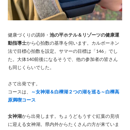
健康づくりの講師・
池の平ホテル＆リゾーツの健康運
動指導士
から心拍数の基準を伺います。カルボーネン
法で目標心拍数を設定。サマーの目標は「146」でし
た。大体140前後になるそうで、他の参加者の皆さん
も同じくらいでした。
さて出発です。
コースは、
～女神湖＆白樺湖２つの湖を巡る～白樺高
原満喫コース
女神湖
から出発します。ちょうどもうすぐ紅葉の見頃
に迎える女神湖。県内外からたくさんの方が来ていま