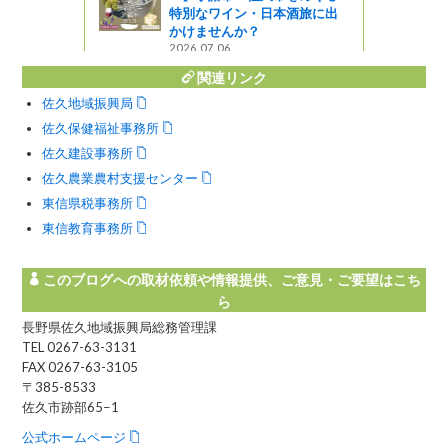
ラス1830と御泉水自然園～
本酒旅に出
2023.08.24
関連リンク
佐久地域振興局
佐久保健福祉事務所
佐久建設事務所
佐久農業農村支援センター
東信県税事務所
東信教育事務所
このブログへの取材依頼や情報提供、ご意見・ご要望はこち
ら
長野県佐久地域振興局総務管理課
TEL 0267-63-3131
FAX 0267-63-3105
〒385-8533
佐久市跡部65−1
公式ホームページ