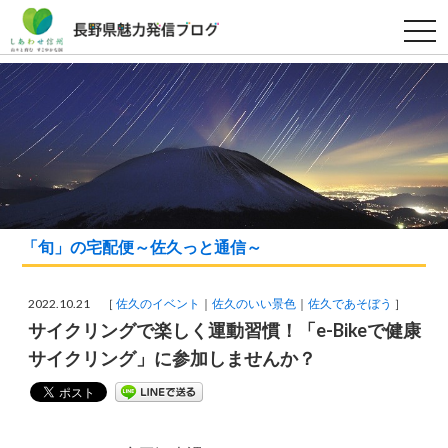
t
o
g
g
l
e
n
a
v
i
g
a
t
i
o
「旬」の宅配便～佐久っと通信～
n
2022.10.21 ［
佐久のイベント
佐久のいい景色
佐久であそぼう
］
サイクリングで楽しく運動習慣！「e-Bikeで健康
サイクリング」に参加しませんか？