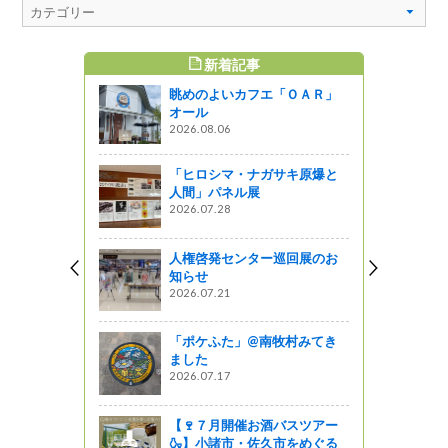
WEEKLY TOP5
「ＯＡＲ」
「ポケふた」@南牧村みてき
ました
2026.07.17
サキ原爆と
小諸のひんやりスポット「氷
風穴」と関連施設に行ってみ
ました！👟
2024.08.13
巡回展のお
日本３大ケーキのまち！佐久
のケーキ屋さんレポート
2023.11.09
牧村みてき
知る人ぞ知る「苔の森」～苔
と湧水の南沢遊歩道（南牧
村）～
2023.06.06
バスツアー
涼を求めて高原へ～女神のテ
市をめぐる