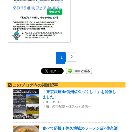
2
1
このブログ内の関連記事
「東京銀座de信州佐久づくし！」を開催し
ました！
2018.06.08
「旬」の宅配便～佐久っと通信～
食べて応援！佐久地域のラーメン店×佐久酒