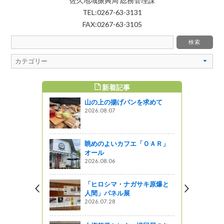
佐久地域振興局 総務管理課
TEL:0267-63-3131
FAX:0267-63-3105
新着記事
すめ記事
山の上の揚げパンを求めて
タウンNAG
2026.08.07
イベント」が
（李）
ってるの？
眺めのよいカフエ「ＯＡＲ」
オール
身近な信州
2026.08.06
みません
せ信州ＳＮＳ
レポ
「ヒロシマ・ナガサキ原爆と
人間」パネル展
2026.07.28
団式が開催