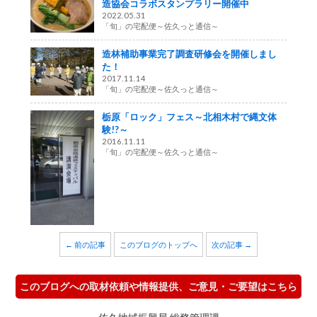
造協会コラボスタンプラリー開催中
2022.05.31
「旬」の宅配便～佐久っと通信～
造林補助事業完了調査研修会を開催しまし
た！
2017.11.14
「旬」の宅配便～佐久っと通信～
栃原「ロック」フェス～北相木村で縄文体
験!?～
2016.11.11
「旬」の宅配便～佐久っと通信～
← 前の記事
このブログのトップへ
次の記事 →
このブログへの取材依頼や情報提供、ご意見・ご要望はこちら