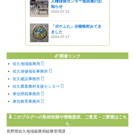
人権啓発センター巡回展のお
知らせ
がの
2026.07.21
１１月２５
「ポケふた」@南牧村みてき
ました
2026.07.17
関連リンク
佐久地域振興局
佐久保健福祉事務所
佐久建設事務所
佐久農業農村支援センター
東信県税事務所
東信教育事務所
このブログへの取材依頼や情報提供、ご意見・ご要望はこち
ら
長野県佐久地域振興局総務管理課