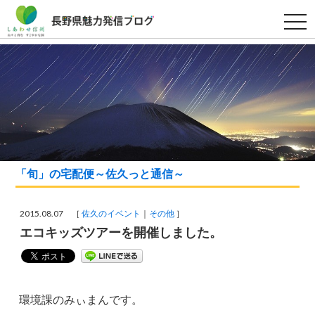
t
o
g
g
l
e
n
a
v
i
g
a
t
i
o
「旬」の宅配便～佐久っと通信～
n
2015.08.07 ［
佐久のイベント
その他
］
エコキッズツアーを開催しました。
環境課のみぃまんです。