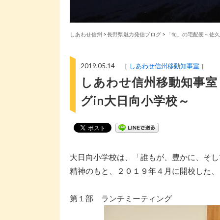
しあわせ信州
>
長野県魅力発信ブログ
>
「旬」の宅配便～佐久
2019.05.14 ［
しあわせ信州移動知事室
］
しあわせ信州移動知事室
グin大日向小学校～
大日向小学校は、「誰もが、豊かに、そし
精神のもと、２０１９年４月に開校した、
第１部 ランチミーティング