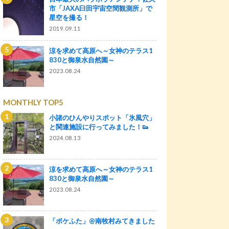
市「JAXA臼田宇宙空間観測所」で
星空を撮る！
2019.09.11
涼を求めて高原へ～女神のテラス1
830と御泉水自然園～
2023.08.24
MONTHLY TOP5
小諸のひんやりスポット「氷風穴」
と関連施設に行ってみました！👟
2024.08.13
涼を求めて高原へ～女神のテラス1
830と御泉水自然園～
2023.08.24
「ポケふた」@南牧村みてきました