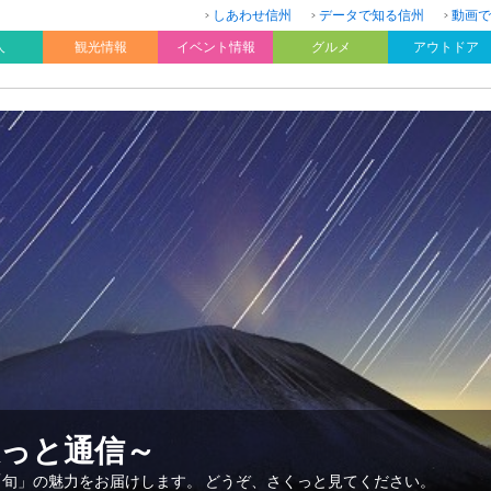
しあわせ信州
データで知る信州
動画で
人
観光情報
イベント情報
グルメ
アウトドア
久っと通信～
「旬」の魅力をお届けします。 どうぞ、さくっと見てください。