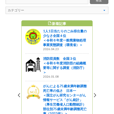
新着記事
すめ記事
1人1日当たりのごみ排出量の
少なさ全国４位
＜令和６年度一般廃棄物処理
事業実態調査（環境省）＞
2026.04.23
消防団員数 全国３位
＜令和６年度消防団の組織概
要等に関する調査（消防庁）
＞
2026.01.08
がんによる75歳未満年齢調整
死亡率の低さ 日本一
＜国立がん研究センターがん
情報サービス「がん統計」
（厚生労働省人口動態統計）
部位別75歳未満年齢調整死亡
率（2023年）＞