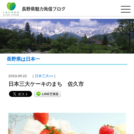
t
o
g
g
l
e
n
a
v
i
g
a
長野県は日本一
t
i
o
n
2010.09.22 ［
日本三大○○
］
日本三大ケーキのまち 佐久市