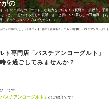
ながの
イン）の市町村の「ホット」な魅力をご紹介！（長野市、須坂市、千曲
「ほっと」一息つける癒しの裏話、きっと役に立つ暮らしの豆知識、お
（旧「ほっとスタッフブログながの」）
がの
>
市町村だより
>
千曲市
>
【千曲市】自家製ヨーグルト専門店「バスチアンヨーグルト
ルト専門店「バスチアンヨーグルト」
時を過ごしてみませんか？
ぴーです！
バスチアンヨーグルト」
のご紹介です✨