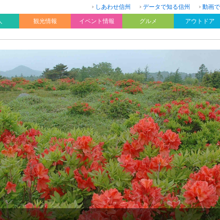
しあわせ信州
データで知る信州
動画で
人
観光情報
イベント情報
グルメ
アウトドア