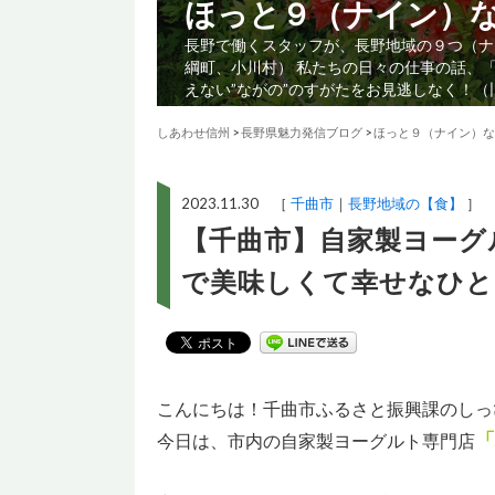
ほっと９（ナイン）
長野で働くスタッフが、長野地域の９つ（ナ
綱町、小川村） 私たちの日々の仕事の話、
えない”ながの”のすがたをお見逃しなく！
しあわせ信州
>
長野県魅力発信ブログ
>
ほっと９（ナイン）な
2023.11.30 ［
千曲市
長野地域の【食】
］
【千曲市】自家製ヨーグ
で美味しくて幸せなひと
こんにちは！千曲市ふるさと振興課のしっ
「
今日は、市内の自家製ヨーグルト専門店