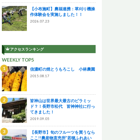
【小布施町】農福連携：草刈り機操
作体験会を実施しました！！
2026.07.23
アクセスランキング
WEEKLY TOP5
信濃町の焼とうもろこし 小林農園
2015.08.17
皆神山は世界最大最古のピラミッ
ド？！長野市松代 皆神神社に行っ
てきました！
2019.09.05
【長野市】旬のフルーツを買うなら
ここ!!農産物直売所”若穂ふれあい