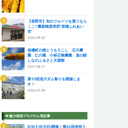
【長野市】旬のフルーツを買うなら
ここ!!農産物直売所”若穂ふれあい
市”
2022.09.02
信濃町の焼とうもろこし 石川農
園 仁の蔵 小林正樹農園 道の駅
しなのふるさと天望館
2017.08.17
第10回浅川ダム祭りを開催しま
す！
2026.07.08
魅力発信ブログの人気記事
8/8(土)8/9(日)開催！第65回信州上