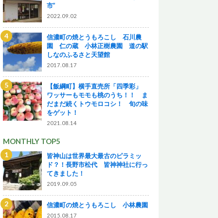
市”
2022.09.02
信濃町の焼とうもろこし 石川農
園 仁の蔵 小林正樹農園 道の駅
しなのふるさと天望館
2017.08.17
【飯綱町】横手直売所「四季彩」
ワッサーもモモも桃のうち！！ ま
だまだ続くトウモロコシ！ 旬の味
をゲット！
2021.08.14
MONTHLY TOP5
皆神山は世界最大最古のピラミッ
ド？！長野市松代 皆神神社に行っ
てきました！
2019.09.05
信濃町の焼とうもろこし 小林農園
2015.08.17