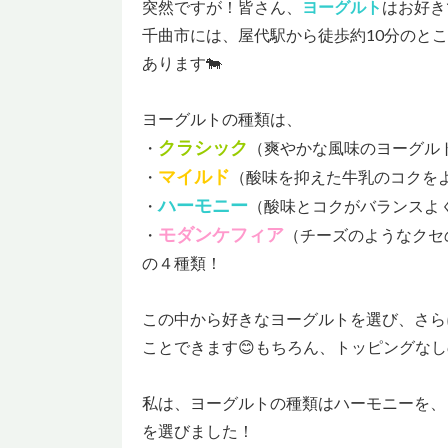
突然ですが！皆さん、
ヨーグルト
はお好き
千曲市には、屋代駅から徒歩約10分のと
あります🐄
ヨーグルトの種類は、
クラシック
・
（爽やかな風味のヨーグル
マイルド
・
（酸味を抑えた牛乳のコクを
ハーモニー
・
（酸味とコクがバランスよ
モダンケフィア
・
（チーズのようなクセ
の４種類！
この中から好きなヨーグルトを選び、さら
ことできます😊もちろん、トッピングなし
私は、ヨーグルトの種類はハーモニーを、
を選びました！