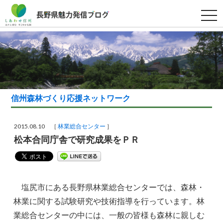
t
o
g
g
l
e
n
a
v
i
g
a
信州森林づくり応援ネットワーク
t
i
o
n
2015.08.10 ［
林業総合センター
］
松本合同庁舎で研究成果をＰＲ
塩尻市にある長野県林業総合センターでは、森林・
林業に関する試験研究や技術指導を行っています。林
業総合センターの中には、一般の皆様も森林に親しむ