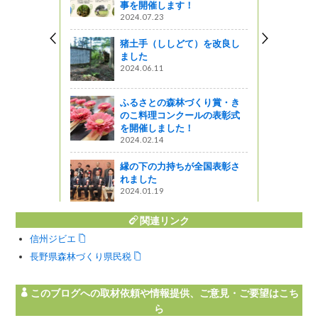
事を開催します！
がの
2024.07.23
ＩＮ松本
猪土手（ししどて）を改良し
ました
ットワーク
2024.06.11
トアッ
ふるさとの森林づくり賞・き
～
のこ料理コンクールの表彰式
を開催しました！
2024.02.14
縁の下の力持ちが全国表彰さ
れました
2024.01.19
関連リンク
信州ジビエ
長野県森林づくり県民税
このブログへの取材依頼や情報提供、ご意見・ご要望はこち
ら