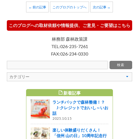
← 前の記事
このブログのトップへ
次の記事 →
このブログへの取材依頼や情報提供、ご意見・ご要望はこちら
林務部 森林政策課
TEL:026-235-7261
FAX:026-234-0330
新着記事
すめ記事
ランチパックで森林整備！？
信州の秋を
J-クレジットでおいし～いお
話
2025.10.15
楽しい体験盛りだくさん！
会に行って
「信州 山の日」10周年記念行