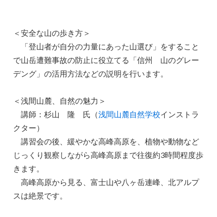
＜安全な山の歩き方＞
「登山者が自分の力量にあった山選び」をすること
で山岳遭難事故の防止に役立てる「信州 山のグレー
デング」の活用方法などの説明を行います。
＜浅間山麓、自然の魅力＞
講師：杉山 隆 氏（
浅間
山麓自然学校
インストラ
クター）
講習会の後、緩やかな高峰高原を、植物や動物など
じっくり観察しながら高峰高原まで往復約3時間程度歩
きます。
高峰高原から見る、富士山や八ヶ岳連峰、北アルプ
スは絶景です。