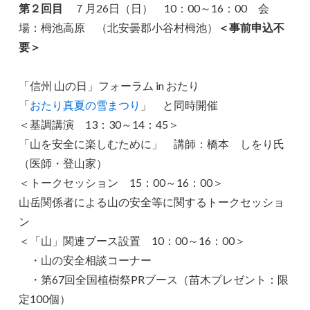
第２回目
７月26日（日） 10：00～16：00 会
場：栂池高原 （北安曇郡小谷村栂池）
＜事前申込不
要＞
「信州 山の日」フォーラム in おたり
「
おたり真夏の雪まつり
」 と同時開催
＜基調講演 13：30～14：45＞
「山を安全に楽しむために」 講師：橋本 しをり氏
（医師・登山家）
＜トークセッション 15：00～16：00＞
山岳関係者による山の安全等に関するトークセッショ
ン
＜「山」関連ブース設置 10：00～16：00＞
・山の安全相談コーナー
・第67回全国植樹祭PRブース（苗木プレゼント：限
定100個）