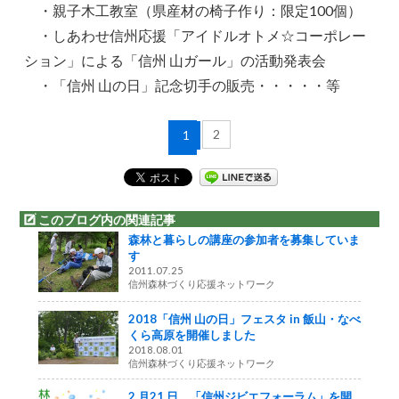
・親子木工教室（県産材の椅子作り：限定100個）
・しあわせ信州応援「アイドルオトメ☆コーポレー
ション」による「信州 山ガール」の活動発表会
・「信州 山の日」記念切手の販売・・・・・等
2
1
このブログ内の関連記事
森林と暮らしの講座の参加者を募集していま
す
2011.07.25
信州森林づくり応援ネットワーク
2018「信州 山の日」フェスタ in 飯山・なべ
くら高原を開催しました
2018.08.01
信州森林づくり応援ネットワーク
2 月21 日、「信州ジビエフォーラム」を開