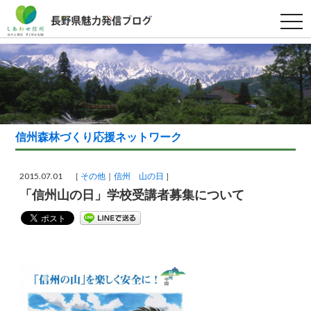
t
o
g
g
l
e
n
a
v
i
g
a
信州森林づくり応援ネットワーク
t
i
o
n
2015.07.01 ［
その他
信州 山の日
］
「信州山の日」学校受講者募集について