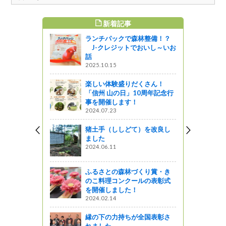
新着記事
すめ記事
ランチパックで森林整備！？
野菜など
J-クレジットでおいし～いお
話
う
2025.10.15
性保全にか
楽しい体験盛りだくさん！
を行いまし
「信州 山の日」10周年記念行
事を開催します！
2024.07.23
ャーツアー
猪土手（ししどて）を改良し
食べよう」フ
ました
2024.06.11
企画
ふるさとの森林づくり賞・き
のこ料理コンクールの表彰式
を開催しました！
山恵錦“のお
2024.02.14
縁の下の力持ちが全国表彰さ
れました