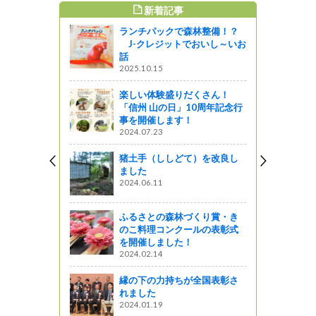
新着記事
すめ記事
ランチパックで森林整備！？
ロールを実
J-クレジットでおいし～いお
話
2025.10.15
しょ！！
楽しい体験盛りだくさん！
した】しな
「信州 山の日」10周年記念行
星空トレイ
事を開催します！
の投票で決
2024.07.23
っと通信～
猪土手（ししどて）を改良し
ました
ング実施状
2024.06.11
ふるさとの森林づくり賞・き
のこ料理コンクールの表彰式
を開催しました！
ポリタン長
2024.02.14
21』でオ
クチンの接
縁の下の力持ちが全国表彰さ
す【ながの
れました
ン株対応ワク
2024.01.19