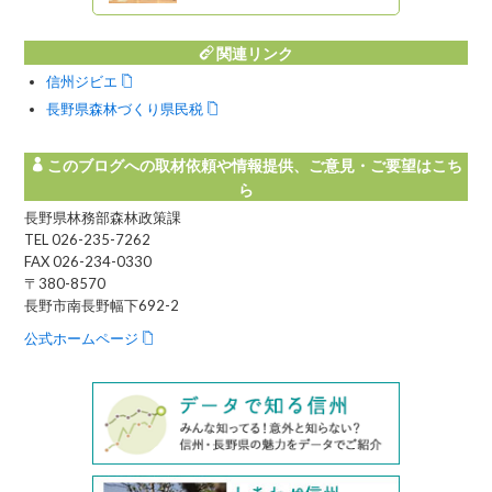
がの
関連リンク
信州ジビエ
長野県森林づくり県民税
このブログへの取材依頼や情報提供、ご意見・ご要望はこち
ら
長野県林務部森林政策課
TEL 026-235-7262
FAX 026-234-0330
〒380-8570
長野市南長野幅下692-2
公式ホームページ