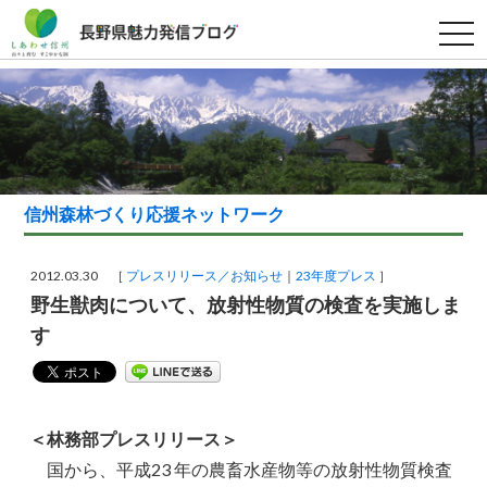
t
o
g
g
l
e
n
a
v
i
g
a
信州森林づくり応援ネットワーク
t
i
o
n
2012.03.30 ［
プレスリリース／お知らせ
23年度プレス
］
野生獣肉について、放射性物質の検査を実施しま
す
＜林務部プレスリリース＞
国から、平成23 年の農畜水産物等の放射性物質検査