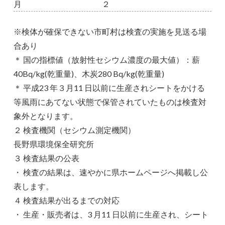
月 ２
※検体が確保できない市町村は検査の実施を見送る場
合あり
＊ 国の指標値（放射性セシウム濃度の最大値）：薪
40Bq/kg(乾重量)、木炭280 Bq/kg(乾重量)
＊ 平成23 年３月11 日以前に生産されシートをかける
等風雨にあてない状態で保管されていたものは検査対
象外となります。
２ 検査機関（セシウム測定機関）
長野県環境保全研究所
３ 検査結果の公表
・ 検査の結果は、速やかに県ホームページへ掲載し公
表します。
４ 検査結果が出るまでの対応
・ 生産・販売者は、3 月11 日以前に生産され、シート