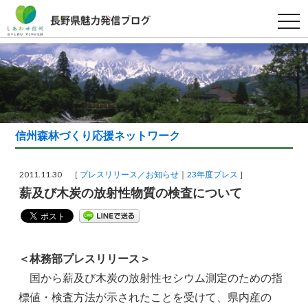
t
o
g
g
l
e
n
a
v
i
g
a
信州森林づくり応援ネットワーク
t
i
o
n
2011.11.30 ［
プレスリリース／お知らせ
23年度プレス
］
薪及び木炭の放射性物質の検査について
＜林務部プレスリリース＞
国から薪及び木炭の放射性セシウム測定のための指
標値・検査方法が示されたことを受けて、県内産の