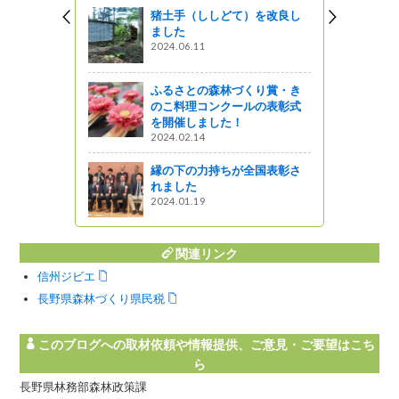
税活用事業
猪土手（ししどて）を改良し
１～
ました
2024.06.11
ふるさとの森林づくり賞・き
び野生きの
のこ料理コンクールの表彰式
査の結果に
を開催しました！
2024.02.14
ットワーク
縁の下の力持ちが全国表彰さ
れました
2024.01.19
関連リンク
信州ジビエ
長野県森林づくり県民税
このブログへの取材依頼や情報提供、ご意見・ご要望はこち
ら
長野県林務部森林政策課