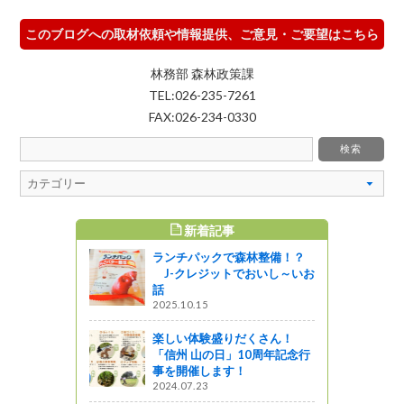
このブログへの取材依頼や情報提供、ご意見・ご要望はこちら
林務部 森林政策課
TEL:026-235-7261
FAX:026-234-0330
新着記事
すめ記事
ランチパックで森林整備！？
射性物質調
J-クレジットでおいし～いお
話
2025.10.15
楽しい体験盛りだくさん！
を行いまし
「信州 山の日」10周年記念行
事を開催します！
』発見
2024.07.23