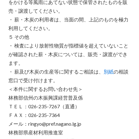
をかける等風雨にあてない状態で保管されたものを販
売・譲渡してください。
・ 薪・木炭の利用者は、当面の間、上記のものを極力
利用してください。
５ その他
・ 検査により放射性物質が指標値を超えていないこと
が確認された薪・木炭については、販売・譲渡ができ
ます。
・ 薪及び木炭の生産等に関するご相談は、
別紙
の相談
窓口で受け付けます。
＜本件に関するお問い合わせ先＞
林務部信州の木振興課経営普及係
ＴＥＬ：026-235-7267（直通）
ＦＡＸ：026-235-7364
メール：ringyo@pref.nagano.lg.jp
林務部県産材利用推進室