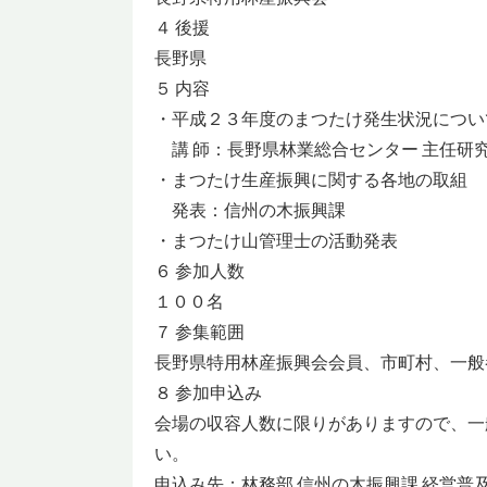
４ 後援
長野県
５ 内容
・平成２３年度のまつたけ発生状況につい
講 師：長野県林業総合センター 主任研究
・まつたけ生産振興に関する各地の取組
発表：信州の木振興課
・まつたけ山管理士の活動発表
６ 参加人数
１００名
７ 参集範囲
長野県特用林産振興会会員、市町村、一般
８ 参加申込み
会場の収容人数に限りがありますので、一
い。
申込み先：林務部 信州の木振興課 経営普