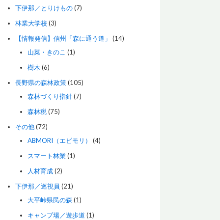
下伊那／とりけもの
(7)
林業大学校
(3)
【情報発信】信州「森に通う道」
(14)
山菜・きのこ
(1)
樹木
(6)
長野県の森林政策
(105)
森林づくり指針
(7)
森林税
(75)
その他
(72)
ABMORI（エビモリ）
(4)
スマート林業
(1)
人材育成
(2)
下伊那／巡視員
(21)
大平峠県民の森
(1)
キャンプ場／遊歩道
(1)