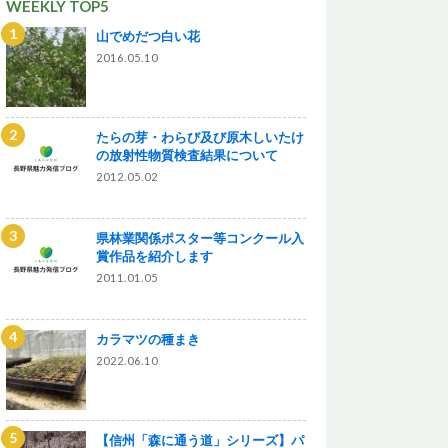
WEEKLY TOP5
山でめだつ白い花
2016.05.10
たらの芽・わらび及び原木しいたけ
の放射性物質検査結果について
2012.05.02
県林業関係ポスター等コンクール入
賞作品を紹介します
2011.01.05
カラマツの種まき
2022.06.10
【信州「森に通う道」シリーズ】パ