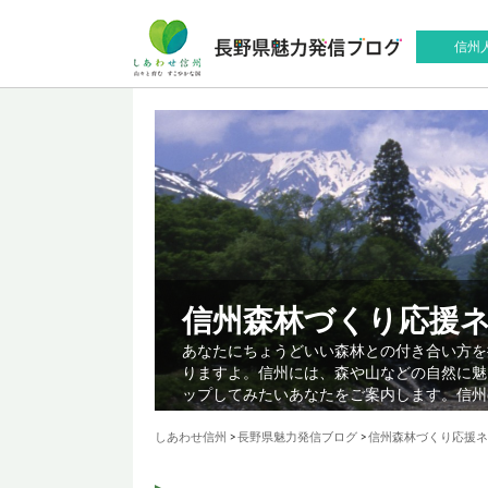
信州
信州森林づくり応援
あなたにちょうどいい森林との付き合い方を
りますよ。信州には、森や山などの自然に魅
ップしてみたいあなたをご案内します。信州
しあわせ信州
>
長野県魅力発信ブログ
>
信州森林づくり応援ネ