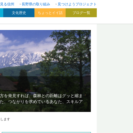
見る信州
長野県の取り組み
見つけようプロジェクト
文化歴史
ちょっとイイ話
ブログ一覧
方を発見すれば、森林との距離はグッと縮ま
た、つながりを求めているあなた、スキルア
催します