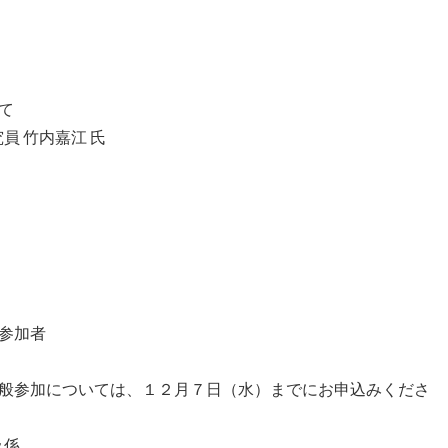
て
員 竹内嘉江 氏
参加者
般参加については、１２月７日（水）までにお申込みくださ
及係