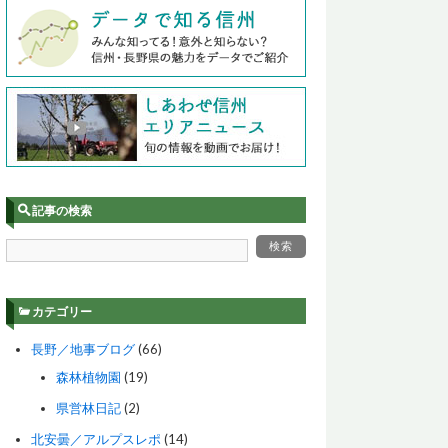
記事の検索
カテゴリー
長野／地事ブログ
(66)
森林植物園
(19)
県営林日記
(2)
北安曇／アルプスレポ
(14)