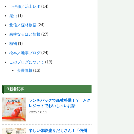
下伊那／治山レポ
(14)
昆虫
(1)
北信／森林物語
(24)
森林なるほど情報
(27)
植物
(1)
松本／地事ブログ
(24)
このブログについて
(19)
会員情報
(13)
新着記事
ランチパックで森林整備！？ J-ク
レジットでおいし～いお話
2025.10.15
楽しい体験盛りだくさん！「信州