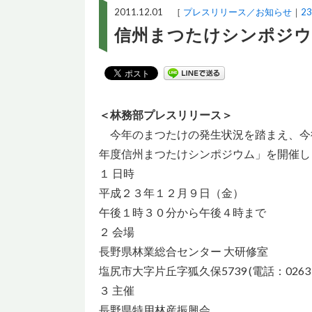
2011.12.01 ［
プレスリリース／お知らせ
2
信州まつたけシンポジウ
＜林務部プレスリリース＞
今年のまつたけの発生状況を踏まえ、今後
年度信州まつたけシンポジウム」を開催し
１ 日時
平成２３年１２月９日（金）
午後１時３０分から午後４時まで
２ 会場
長野県林業総合センター 大研修室
塩尻市大字片丘字狐久保5739 (電話：0263
３ 主催
長野県特用林産振興会