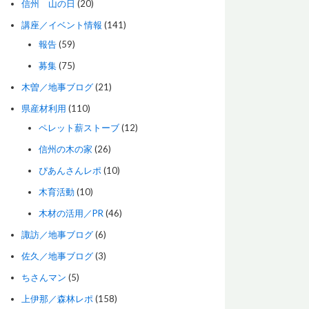
信州 山の日
(20)
講座／イベント情報
(141)
報告
(59)
募集
(75)
木曽／地事ブログ
(21)
県産材利用
(110)
ペレット薪ストーブ
(12)
信州の木の家
(26)
ぴあんさんレポ
(10)
木育活動
(10)
木材の活用／PR
(46)
諏訪／地事ブログ
(6)
佐久／地事ブログ
(3)
ちさんマン
(5)
上伊那／森林レポ
(158)