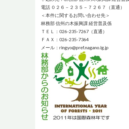
電話 ０２６－２３５－７２６７（直通）
＜本件に関するお問い合わせ先＞
林務部 信州の木振興課 経営普及係
ＴＥＬ：026-235-7267（直通）
ＦＡＸ：026-235-7364
メール：ringyo@pref.nagano.lg.jp