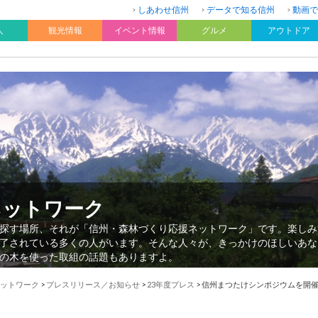
しあわせ信州
データで知る信州
動画で
人
観光情報
イベント情報
グルメ
アウトドア
ネットワーク
探す場所、それが「信州・森林づくり応援ネットワーク」です。楽しみ
了されている多くの人がいます。そんな人々が、きっかけのほしいあな
の木を使った取組の話題もありますよ。
ットワーク
>
プレスリリース／お知らせ
>
23年度プレス
>
信州まつたけシンポジウムを開