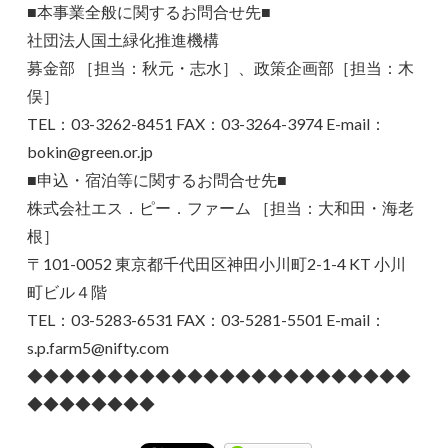
■本事業全般に関するお問合せ先■
社団法人国土緑化推進機構
募金部 ［担当：秋元・志水］、政策企画部［担当：木
俣］
TEL：03-3262-8451 FAX：03-3264-3974 E-mail：
bokin@green.or.jp
■申込・宿泊等に関するお問合せ先■
株式会社エス．ピー．ファーム ［担当：大和田・海老
根］
〒101-0052 東京都千代田区神田小川町2-1-4 KT 小川
町ビル４階
TEL：03-5283-6531 FAX：03-5281-5501 E-mail：
s.p.farm5@nifty.com
◆◆◆◆◆◆◆◆◆◆◆◆◆◆◆◆◆◆◆◆◆◆◆◆
◆◆◆◆◆◆◆◆