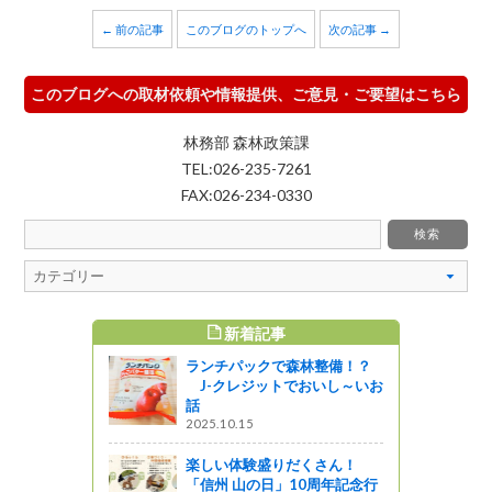
← 前の記事
このブログのトップへ
次の記事 →
このブログへの取材依頼や情報提供、ご意見・ご要望はこちら
林務部 森林政策課
TEL:026-235-7261
FAX:026-234-0330
新着記事
すめ記事
ランチパックで森林整備！？
のご案内
J-クレジットでおいし～いお
話
ットワーク
2025.10.15
りのご案内
楽しい体験盛りだくさん！
「信州 山の日」10周年記念行