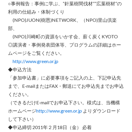
○事例報告：事例に学ぶ、“針葉樹間伐材””広葉樹材”の
利用の仕組み・体制づくり
(NPO)JUON(樹恩)NETWORK、（NPO)里山倶楽
部、
(NPO)川崎町の資源をいかす会、薪く炭くKYOTO
◎講演者・事例発表団体等、プログラムの詳細はホー
ムページをご覧ください。
http://www.green.or.jp
◆申込方法
「参加申込書」に必要事項をご記入の上、下記申込先
まで、E-mailまたはFAX・郵送にてお申込先までお申込
ください。
（できるだけE-mailでお申込下さい。様式は、当機構
ホームページ
http://www.green.or.jp
よりダウンロード
して下さい）
◆申込締切 2011年２月18日（金） 必着