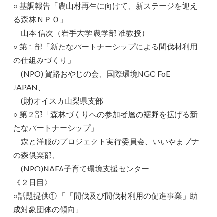
○ 基調報告「農山村再生に向けて、新ステージを迎え
る森林ＮＰＯ」
山本 信次（岩手大学 農学部 准教授）
○ 第１部「新たなパートナーシップによる間伐材利用
の仕組みづくり」
(NPO) 賀路おやじの会、国際環境NGO FoE
JAPAN、
(財)オイスカ山梨県支部
○ 第２部「森林づくりへの参加者層の裾野を拡げる新
たなパートナーシップ」
森と洋服のプロジェクト実行委員会、いいやまブナ
の森倶楽部、
(NPO)NAFA子育て環境支援センター
《２日目》
○話題提供① 「「間伐及び間伐材利用の促進事業」助
成対象団体の傾向」