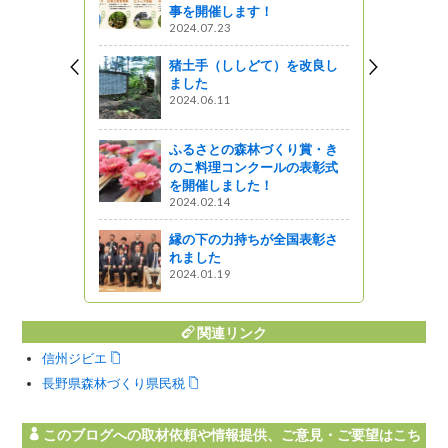
事を開催します！
2024.07.23
 ～ 小学校
業の現場に
猪土手（ししどて）を改良し
ました
2024.06.11
がの
研修へ行っ
ふるさとの森林づくり賞・き
ーガン、
のこ料理コンクールの表彰式
を開催しました！
2024.02.14
ってるの？
縁の下の力持ちが全国表彰さ
れました
2024.01.19
関連リンク
信州ジビエ
長野県森林づくり県民税
このブログへの取材依頼や情報提供、ご意見・ご要望はこち