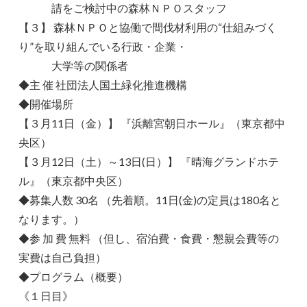
請をご検討中の森林ＮＰＯスタッフ
【３】 森林ＮＰＯと協働で間伐材利用の“仕組みづく
り”を取り組んでいる行政・企業・
大学等の関係者
◆主 催 社団法人国土緑化推進機構
◆開催場所
【３月11日（金）】 『浜離宮朝日ホール』（東京都中
央区）
【３月12日（土）～13日(日）】 『晴海グランドホテ
ル』（東京都中央区）
◆募集人数 30名 （先着順。11日(金)の定員は180名と
なります。）
◆参 加 費 無料 （但し、宿泊費・食費・懇親会費等の
実費は自己負担）
◆プログラム（概要）
《１日目》