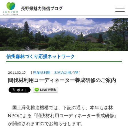
t
o
g
g
l
e
n
a
v
i
g
a
信州森林づくり応援ネットワーク
t
i
o
n
2011.02.15 ［
県産材利用
木材の活用／PR
］
間伐材利用コーディネーター養成研修のご案内
国土緑化推進機構では、下記の通り、本年も森林
NPOによる『間伐材利用コーディネーター養成研修』
が開催されますのでお知らせします。