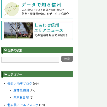
記事の検索
カテゴリー
長野／地事ブログ
(66)
森林植物園
(19)
県営林日記
(2)
北安曇／アルプスレポ
(14)