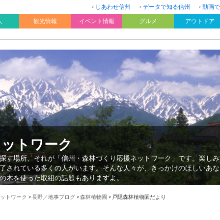
しあわせ信州
データで知る信州
動画で
人
観光情報
イベント情報
グルメ
アウトドア
ネットワーク
探す場所、それが「信州・森林づくり応援ネットワーク」です。楽しみ
了されている多くの人がいます。そんな人々が、きっかけのほしいあな
の木を使った取組の話題もありますよ。
ットワーク
>
長野／地事ブログ
>
森林植物園
>
戸隠森林植物園だより