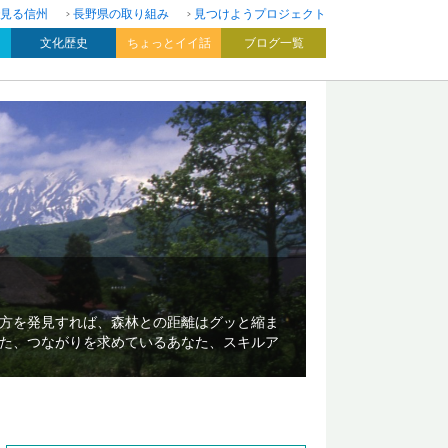
見る信州
長野県の取り組み
見つけようプロジェクト
文化歴史
ちょっとイイ話
ブログ一覧
方を発見すれば、森林との距離はグッと縮ま
た、つながりを求めているあなた、スキルア