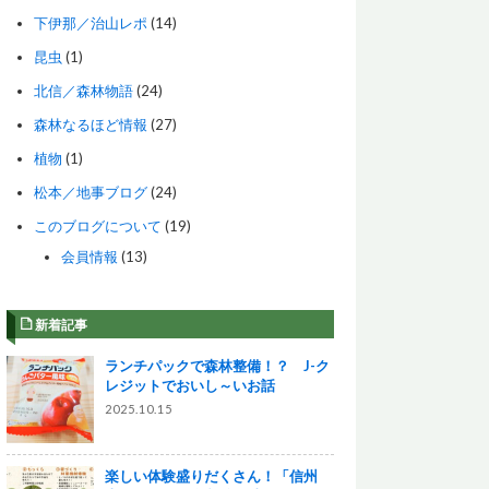
下伊那／治山レポ
(14)
昆虫
(1)
北信／森林物語
(24)
森林なるほど情報
(27)
植物
(1)
松本／地事ブログ
(24)
このブログについて
(19)
会員情報
(13)
新着記事
ランチパックで森林整備！？ J-ク
レジットでおいし～いお話
2025.10.15
楽しい体験盛りだくさん！「信州