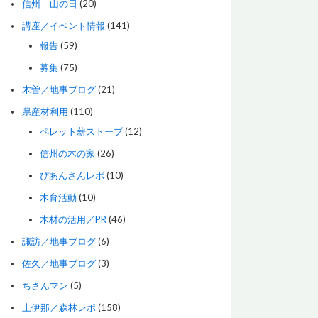
信州 山の日
(20)
講座／イベント情報
(141)
報告
(59)
募集
(75)
木曽／地事ブログ
(21)
県産材利用
(110)
ペレット薪ストーブ
(12)
信州の木の家
(26)
ぴあんさんレポ
(10)
木育活動
(10)
木材の活用／PR
(46)
諏訪／地事ブログ
(6)
佐久／地事ブログ
(3)
ちさんマン
(5)
上伊那／森林レポ
(158)