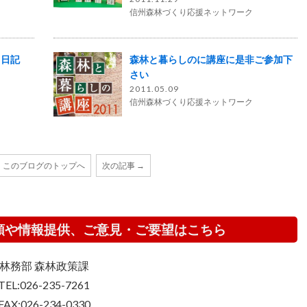
信州森林づくり応援ネットワーク
Ｉ日記
森林と暮らしのに講座に是非ご参加下
さい
2011.05.09
信州森林づくり応援ネットワーク
このブログのトップへ
次の記事 →
頼や情報提供、ご意見・ご要望はこちら
林務部 森林政策課
TEL:026-235-7261
FAX:026-234-0330