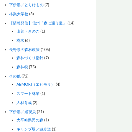
下伊那／とりけもの
(7)
林業大学校
(3)
【情報発信】信州「森に通う道」
(14)
山菜・きのこ
(1)
樹木
(6)
長野県の森林政策
(105)
森林づくり指針
(7)
森林税
(75)
その他
(72)
ABMORI（エビモリ）
(4)
スマート林業
(1)
人材育成
(2)
下伊那／巡視員
(21)
大平峠県民の森
(1)
キャンプ場／遊歩道
(1)