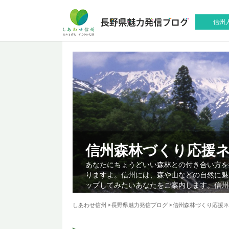
信州
信州森林づくり応援
あなたにちょうどいい森林との付き合い方を
りますよ。信州には、森や山などの自然に魅
ップしてみたいあなたをご案内します。信州
しあわせ信州
>
長野県魅力発信ブログ
>
信州森林づくり応援ネ