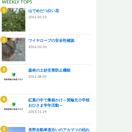
WEEKLY TOP5
山でめだつ白い花
2016.05.10
ワイヤロープの安全性確認
2016.03.30
森林の土砂災害防止機能
2011.08.05
紅葉の中で巣箱かけ～箕輪北小学校
おひさま学年活動～
2013.11.29
長野自動車道沿いのアカマツの枯れ