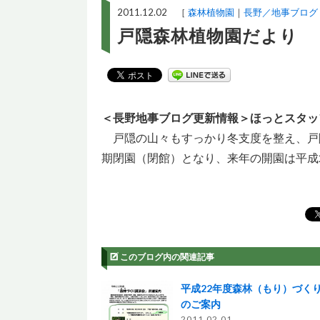
2011.12.02 ［
森林植物園
長野／地事ブログ
戸隠森林植物園だより
＜長野地事ブログ更新情報＞ほっとスタッ
戸隠の山々もすっかり冬支度を整え、戸隠
期閉園（閉館）となり、来年の開園は平成2
このブログ内の関連記事
平成22年度森林（もり）づく
のご案内
2011.02.01