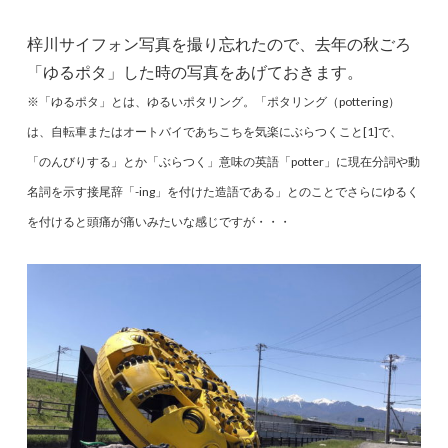
梓川サイフォン写真を撮り忘れたので、去年の秋ごろ
「ゆるポタ」した時の写真をあげておきます。
※「ゆるポタ」とは、ゆるいポタリング。「ポタリング（pottering）
は、自転車またはオートバイであちこちを気楽にぶらつくこと[1]で、
「のんびりする」とか「ぶらつく」意味の英語「potter」に現在分詞や動
名詞を示す接尾辞「-ing」を付けた造語である」とのことでさらにゆるく
を付けると頭痛が痛いみたいな感じですが・・・