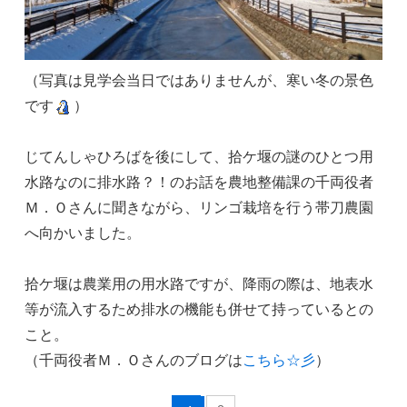
（写真は見学会当日ではありませんが、寒い冬の景色
です
）
じてんしゃひろばを後にして、拾ケ堰の謎のひとつ用
水路なのに排水路？！のお話を農地整備課の千両役者
Ｍ．Ｏさんに聞きながら、リンゴ栽培を行う帯刀農園
へ向かいました。
拾ケ堰は農業用の用水路ですが、降雨の際は、地表水
等が流入するため排水の機能も併せて持っているとの
こと。
（千両役者Ｍ．Ｏさんのブログは
こちら☆彡
）