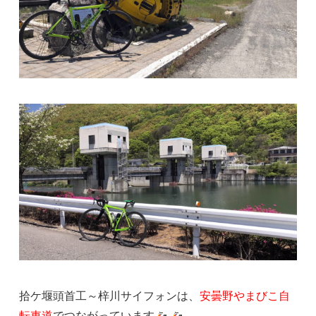
拾ケ堰頭首工～梓川サイフォンは、
安曇野やまびこ自
転車道
でつながっています