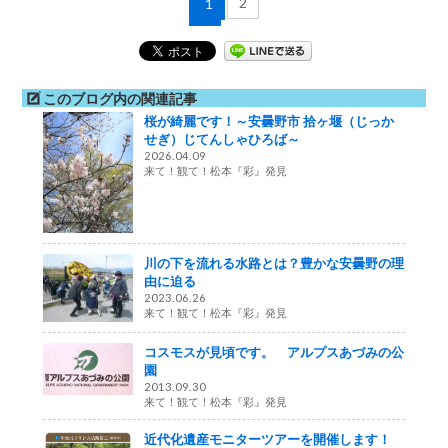
2
1
このブログ内の関連記事
桜が綺麗です！～安曇野市 拾ヶ堰（じっか
せぎ）じてんしゃひろば～
2026.04.09
来て！観て！松本『彩』発見
川の下を流れる水路とは？豊かな安曇野の理
由に迫る
2023.06.26
来て！観て！松本『彩』発見
コスモスが見頃です。 アルプスあづみの公
園
2013.09.30
来て！観て！松本『彩』発見
近代化遺産モニターツアーを開催します！