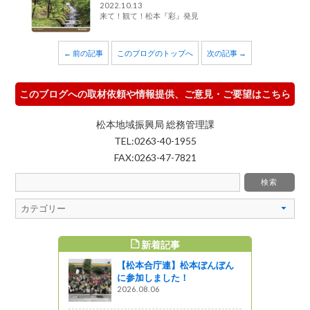
2022.10.13
来て！観て！松本『彩』発見
← 前の記事
このブログのトップへ
次の記事 →
このブログへの取材依頼や情報提供、ご意見・ご要望はこちら
松本地域振興局 総務管理課
TEL:0263-40-1955
FAX:0263-47-7821
新着記事
すめ記事
【松本合庁連】松本ぼんぼん
リーズ５～
に参加しました！
を訪ねて～
2026.08.06
っと通信～