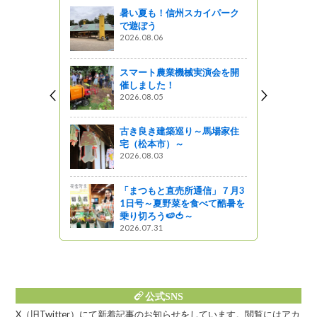
暑い夏も！信州スカイパーク
っている。
で遊ぼう
2026.08.06
』発見
スマート農業機械実演会を開
２<br>～品
催しました！
の違いを楽
2026.08.05
古き良き建築巡り～馬場家住
宅（松本市）～
路に興味
2026.08.03
っと通信～
「まつもと直売所通信」７月3
1日号～夏野菜を食べて酷暑を
乗り切ろう🍉🍅～
2026.07.31
公式SNS
X（旧Twitter）にて新着記事のお知らせをしています。閲覧にはアカ