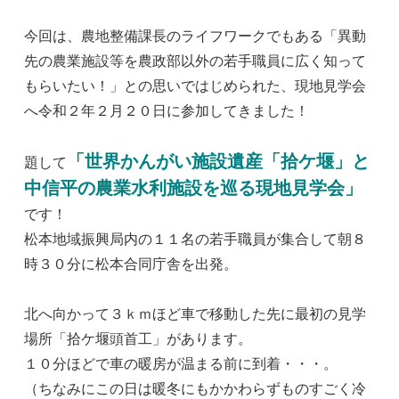
今回は、農地整備課長のライフワークでもある「異動
先の農業施設等を農政部以外の若手職員に広く知って
もらいたい！」との思いではじめられた、現地見学会
へ令和２年２月２０日に参加してきました！
「世界かんがい施設遺産「拾ケ堰」と
題して
中信平の農業水利施設を巡る現地見学会」
です！
松本地域振興局内の１１名の若手職員が集合して朝８
時３０分に松本合同庁舎を出発。
北へ向かって３ｋｍほど車で移動した先に最初の見学
場所「拾ケ堰頭首工」があります。
１０分ほどで車の暖房が温まる前に到着・・・。
（ちなみにこの日は暖冬にもかかわらずものすごく冷