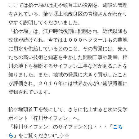
ここでは拾ケ堰の歴史や頭首工の役割を、施設の管理
をされている、拾ケ堰土地改良区の青柳さんがわかり
やすく説明してくださいました。
「拾ケ堰」は、江戸時代後期に開削され、近代以降も
改修が続けられ、今では１０００ヘクタールもの農地
に用水を供給しているとのこと。その背景には、先人
たちの高い技術と知恵を生かした開削工事や測量、梓
川の地下を横断するサイフォン工事などがあることを
知りました。また、地域の発展に大きく貢献したこと
が評価され、２０１６年には世界かんがい施設遺産に
登録されています。
拾ケ堰頭首工を後にして、さらに北上すると次の見学
ポイント「梓川サイフォン」へ。
「梓川サイフォン」のサイフォンとは・・・
「
こち
ら
」
をご覧ください(^_-)-☆