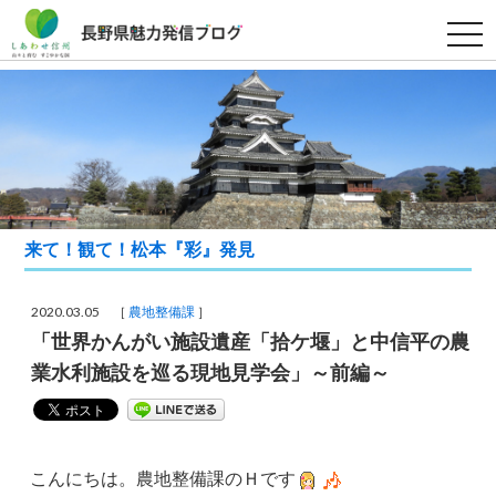
t
o
g
g
l
e
n
a
v
i
g
a
t
i
来て！観て！松本『彩』発見
o
n
2020.03.05 ［
農地整備課
］
「世界かんがい施設遺産「拾ケ堰」と中信平の農
業水利施設を巡る現地見学会」～前編～
こんにちは。農地整備課のＨです