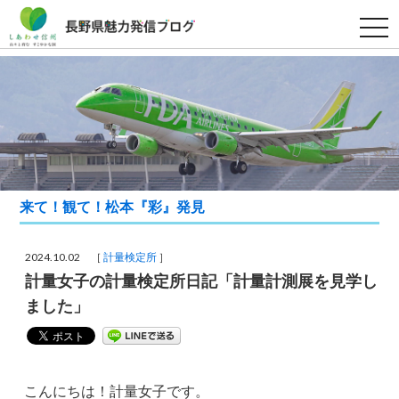
t
o
g
g
l
e
n
a
v
i
g
a
t
i
来て！観て！松本『彩』発見
o
n
2024.10.02 ［
計量検定所
］
計量女子の計量検定所日記「計量計測展を見学し
ました」
こんにちは！計量女子です。