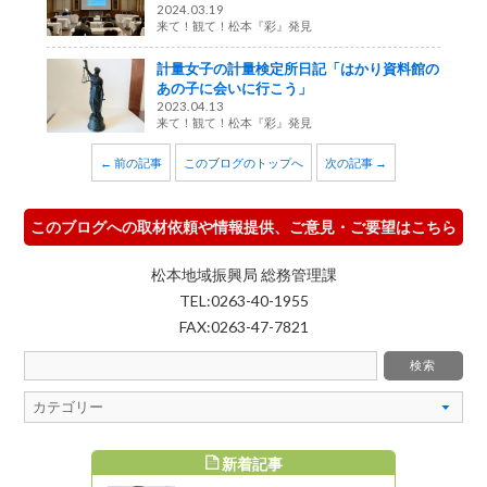
2024.03.19
来て！観て！松本『彩』発見
計量女子の計量検定所日記「はかり資料館の
あの子に会いに行こう」
2023.04.13
来て！観て！松本『彩』発見
← 前の記事
このブログのトップへ
次の記事 →
このブログへの取材依頼や情報提供、ご意見・ご要望はこちら
松本地域振興局 総務管理課
TEL:0263-40-1955
FAX:0263-47-7821
新着記事
すめ記事