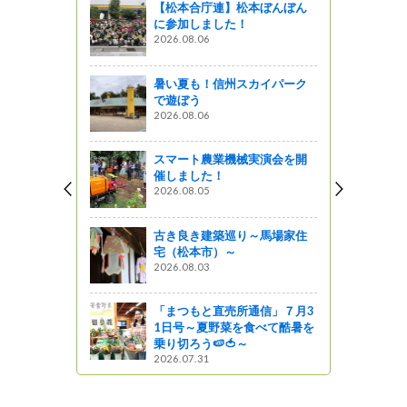
【松本合庁連】松本ぼんぼん
の大展示会
に参加しました！
ました
2026.08.06
暑い夏も！信州スカイパーク
動展示会を
で遊ぼう
2026.08.06
ットワーク
スマート農業機械実演会を開
ternation
催しました！
e」写真展示会
2026.08.05
李）
ってるの？
古き良き建築巡り～馬場家住
宅（松本市）～
写真展示会
2026.08.03
のお知らせ
ってるの？
「まつもと直売所通信」７月3
1日号～夏野菜を食べて酷暑を
乗り切ろう🍉🍅～
2026.07.31