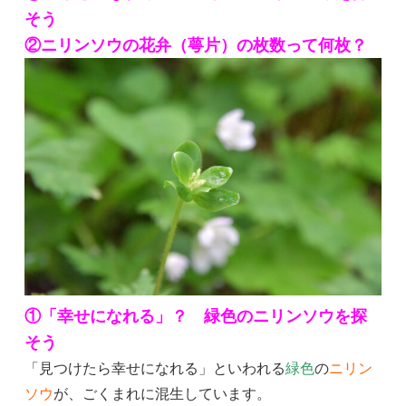
そう
②ニリンソウの花弁（萼片）の枚数って何枚？
①「幸せになれる」？ 緑色のニリンソウを探
そう
「見つけたら幸せになれる」といわれる
緑色
の
ニリン
ソウ
が、ごくまれに混生しています。