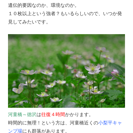
遺伝的要因なのか、環境なのか。
１０枚以上という強者？もいるらしいので、いつか発
見してみたいです。
河童橋～徳沢
は
往復４時間
かかります。
時間的に無理！という方は、河童橋近くの
小梨平キャ
ンプ場
にも群落があります。