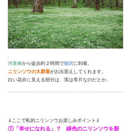
河童橋
から徒歩約２時間で
徳沢
に到着。
ニリンソウの大群落
がお出迎えしてくれます。
白い花弁に見える部分は、実は萼片なのだとか。
⇓ここで私的ニリンソウお楽しみポイント⇓
①「幸せになれる」？ 緑色のニリンソウを探