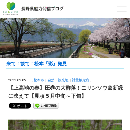
t
o
g
g
l
e
n
a
v
i
g
a
t
来て！観て！松本『彩』発見
i
o
n
2025.05.09 ［
松本市
自然・観光地
計量検定所
］
【上高地の春】圧巻の大群落！ニリンソウ🌼新緑
に映えて【見頃５月中旬～下旬】