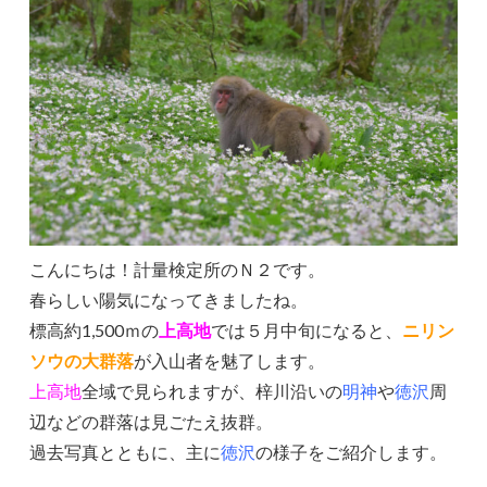
こんにちは！計量検定所のＮ２です。
春らしい陽気になってきましたね。
標高約1,500ｍの
上高地
では５月中旬になると、
ニリン
ソウの大群落
が入山者を魅了します。
上高地
全域で見られますが、梓川沿いの
明神
や
徳沢
周
辺などの群落は見ごたえ抜群。
過去写真とともに、主に
徳沢
の様子をご紹介します。