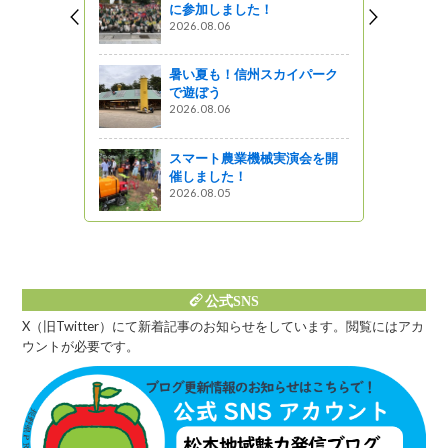
に参加しました！
遠南信サミ
2026.08.06
信州の開催につ
暑い夏も！信州スカイパーク
で遊ぼう
2026.08.06
天然素材食堂w
スマート農業機械実演会を開
星レストラン
催しました！
2026.08.05
公式SNS
X（旧Twitter）にて新着記事のお知らせをしています。閲覧にはアカ
ウントが必要です。