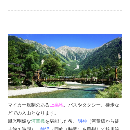
マイカー規制のある
上高地
、バスやタクシー、徒歩な
どでの入山となります。
風光明媚な
河童橋
を堪能した後、
明神
（河童橋から徒
歩約１時間）、
徳沢
（同約２時間）を目指して梓川沿