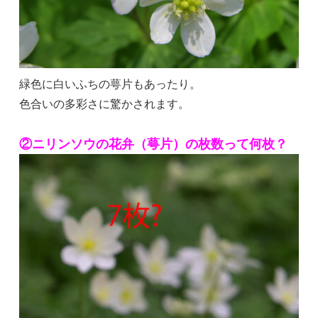
緑色に白いふちの萼片もあったり。
色合いの多彩さに驚かされます。
②ニリンソウの花弁（萼片）の枚数って何枚？