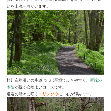
いを上流へ向かいます。
梓川左岸沿いの歩道はほぼ平坦で歩きやすく、
新緑の
木陰
が続く心地よいコースです
。
道端の所々に咲く
ニリンソウ
に、心が弾みます。