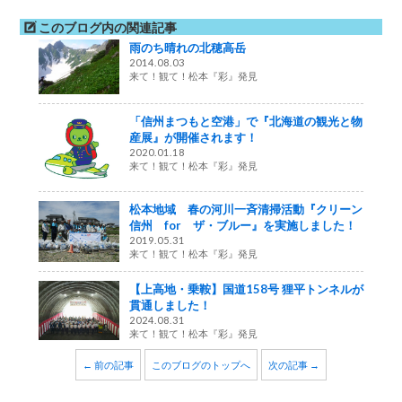
このブログ内の関連記事
雨のち晴れの北穂高岳
2014.08.03
来て！観て！松本『彩』発見
「信州まつもと空港」で『北海道の観光と物
産展』が開催されます！
2020.01.18
来て！観て！松本『彩』発見
松本地域 春の河川一斉清掃活動『クリーン
信州 for ザ・ブルー』を実施しました！
2019.05.31
来て！観て！松本『彩』発見
【上高地・乗鞍】国道158号 狸平トンネルが
貫通しました！
2024.08.31
来て！観て！松本『彩』発見
← 前の記事
このブログのトップへ
次の記事 →