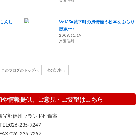
楽園信州
ブしんし
Vol65■城下町の風情漂う松本をぶらり
散策〜♪
2009.11.19
楽園信州
このブログのトップへ
次の記事 →
頼や情報提供、ご意見・ご要望はこちら
観光部信州ブランド推進室
TEL:026-235-7247
FAX:026-235-7257