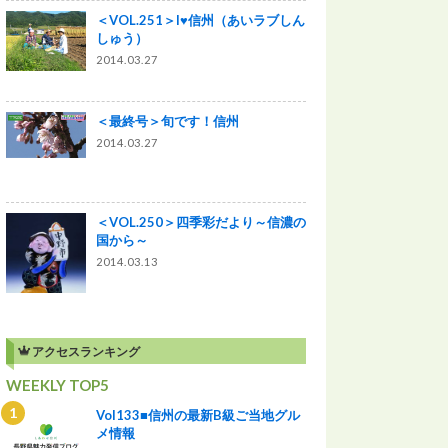
＜VOL.251＞I♥信州（あいラブしん
しゅう）
2014.03.27
＜最終号＞旬です！信州
2014.03.27
＜VOL.250＞四季彩だより～信濃の
国から～
2014.03.13
アクセスランキング
WEEKLY TOP5
Vol133■信州の最新B級ご当地グル
メ情報