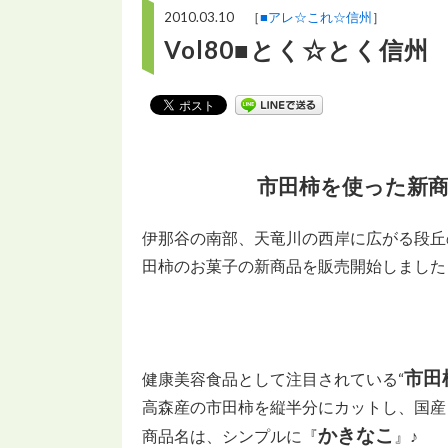
2010.03.10 ［
■アレ☆これ☆信州
］
Vol80■とく☆とく信
市田柿を使った新
伊那谷の南部、天竜川の西岸に広がる段丘
田柿のお菓子の新商品を販売開始しました
市田
健康美容食品として注目されている“
高森産の市田柿を縦半分にカットし、国産
かきなこ
商品名は、シンプルに『
』♪