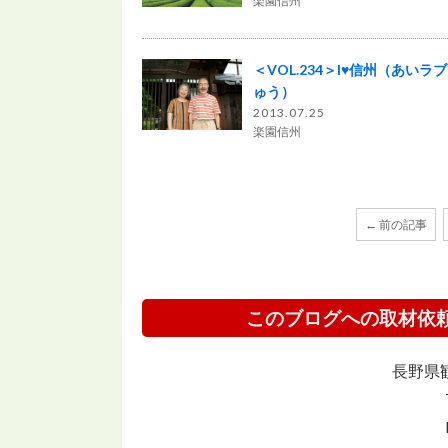
楽園信州
＜VOL.234＞I♥信州（あいラ
ゅう）
2013.07.25
楽園信州
← 前の記事
このブログへの取材依
長野県