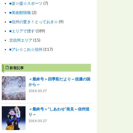
■楽☆援☆スポーツ
(7)
■美術館情報
(2)
■信州の驚き！とっておき☆
(9)
■エリアで捜す
(189)
北信州エリア
(15)
■アレ☆これ☆信州
(117)
新着記事
＜最終号＞四季彩だより～信濃の国
から～
2014.03.27
＜最終号＞“しあわせ”発見～信州巡
り～
2014.03.27