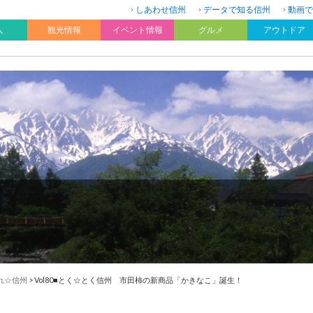
しあわせ信州
データで知る信州
動画で
人
観光情報
イベント情報
グルメ
アウトドア
れ☆信州
>
Vol80■とく☆とく信州 市田柿の新商品「かきなこ」誕生！