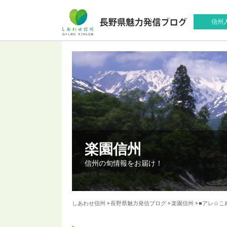
信州
楽園信州
信州の旬情報をお届け！
しあわせ信州
>
長野県魅力発信ブログ
>
楽園信州
>
■アレ☆こ