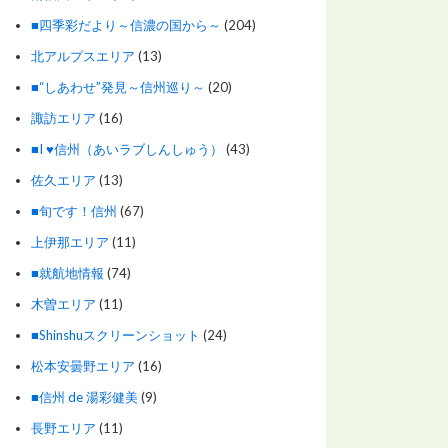
■四季彩だより～信濃の国から～
(204)
北アルプスエリア
(13)
■“しあわせ”発見～信州巡り～
(20)
諏訪エリア
(16)
■I ♥信州（あいラブしんしゅう）
(43)
佐久エリア
(13)
■旬です！信州
(67)
上伊那エリア
(11)
■就航地情報
(74)
木曽エリア
(11)
■Shinshuスクリーンショット
(24)
松本安曇野エリア
(16)
■信州 de 湯彩健美
(9)
長野エリア
(11)