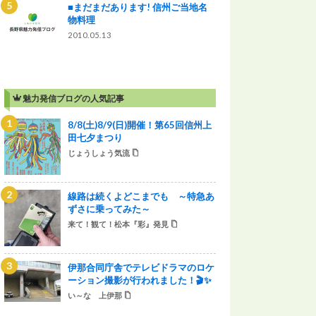
■まだまだあります! 信州ご当地名
物料理
2010.05.13
魅力発信ブログの人気記事
8/8(土)8/9(日)開催！第65回信州上
田七夕まつり
じょうしょう気流
線路は続くよどこまでも ～特急あ
ずさに乗ってみた～
来て！観て！松本『彩』発見
伊那合同庁舎でテレビドラマのロケ
ーション撮影が行われました！🎬✨
い～な 上伊那