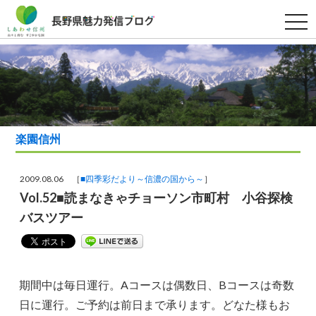
t
o
g
g
l
e
n
a
v
i
g
a
楽園信州
t
i
o
n
2009.08.06 ［
■四季彩だより～信濃の国から～
］
Vol.52■読まなきゃチョーソン市町村 小谷探検
バスツアー
期間中は毎日運行。Aコースは偶数日、Bコースは奇数
日に運行。ご予約は前日まで承ります。どなた様もお