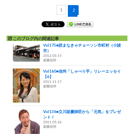
1
2
このブログ内の関連記事
Vol175■読まなきゃチョーソン市町村（小諸
市）
2012.03.15
楽園信州
Vol160■信州「しゃべり手」リレーエッセイ
【6】
2011.11.17
楽園信州
Vol136■立川談慶師匠から「元気」をプレゼ
ント！
2011.05.26
楽園信州