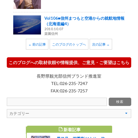
Vol106■信州まつもと空港からの就航地情報
（北海道編4）
2010.10.07
楽園信州
← 前の記事
このブログのトップへ
次の記事 →
このブログへの取材依頼や情報提供、ご意見・ご要望はこちら
長野県観光部信州ブランド推進室
TEL:026-235-7247
FAX:026-235-7257
新着記事
すめ記事