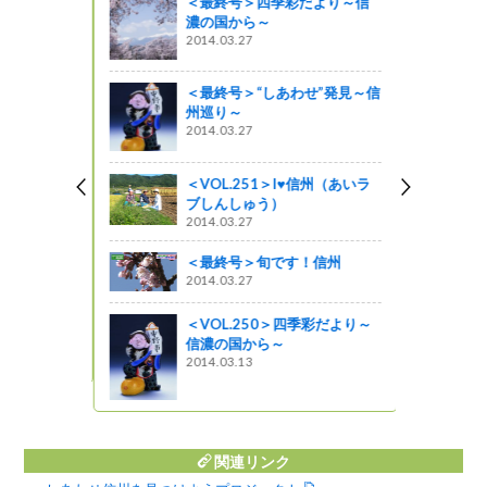
＜最終号＞四季彩だより～信
動知事室】
濃の国から～
中バイパス工
2014.03.27
＜最終号＞“しあわせ”発見～信
州巡り～
 ～須坂市編
2014.03.27
倍楽しむ方法
がの
＜VOL.251＞I♥信州（あいラ
ブしんしゅう）
BASE （ツ
2014.03.27
＜最終号＞旬です！信州
2014.03.27
きゃチョーソ
＜VOL.250＞四季彩だより～
町）
信濃の国から～
2014.03.13
関連リンク