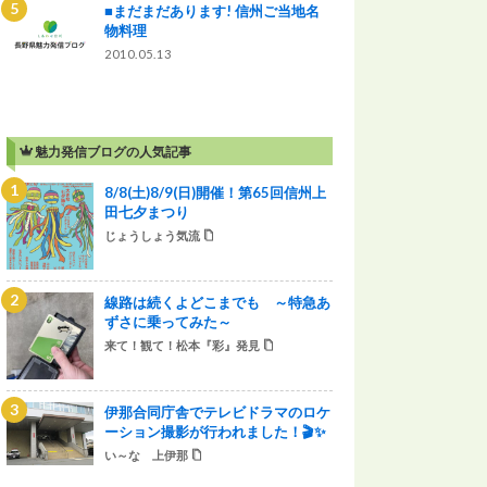
■まだまだあります! 信州ご当地名
物料理
2010.05.13
魅力発信ブログの人気記事
8/8(土)8/9(日)開催！第65回信州上
田七夕まつり
じょうしょう気流
線路は続くよどこまでも ～特急あ
ずさに乗ってみた～
来て！観て！松本『彩』発見
伊那合同庁舎でテレビドラマのロケ
ーション撮影が行われました！🎬✨
い～な 上伊那