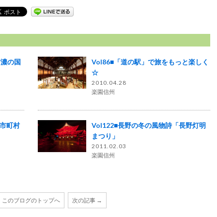
信濃の国
Vol86■「道の駅」で旅をもっと楽しく
☆
2010.04.28
楽園信州
ン市町村
Vol122■長野の冬の風物詩「長野灯明
まつり」
2011.02.03
楽園信州
このブログのトップへ
次の記事 →