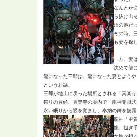
なんとか
ら抜け出
沼の池だ
その時、
も妻を探
一方、妻
沈めて龍
龍になった三郎は、龍になった妻とようや
というお話。
三郎が地上に戻った場所とされる「真楽寺
祭りの冒頭、真楽寺の境内で「龍神開眼式
永い眠りから眼を覚まし、奉納の舞を披露
龍神「甲賀
龍。担ぎ手
女性が担ぐ