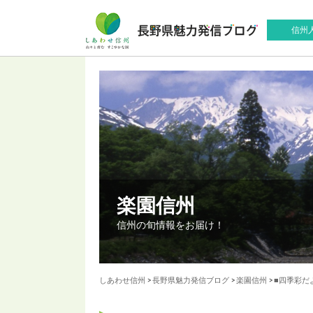
信州
楽園信州
信州の旬情報をお届け！
しあわせ信州
>
長野県魅力発信ブログ
>
楽園信州
>
■四季彩だ