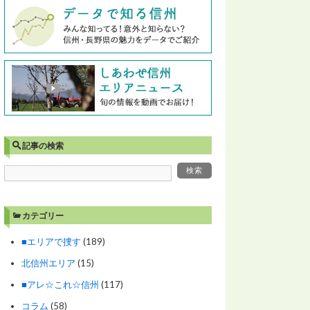
記事の検索
カテゴリー
■エリアで捜す
(189)
北信州エリア
(15)
■アレ☆これ☆信州
(117)
コラム
(58)