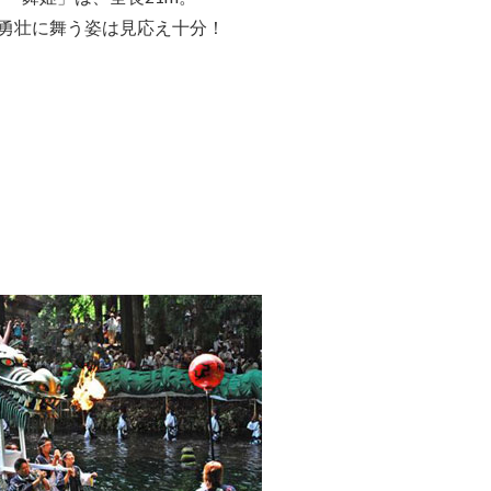
が勇壮に舞う姿は見応え十分！