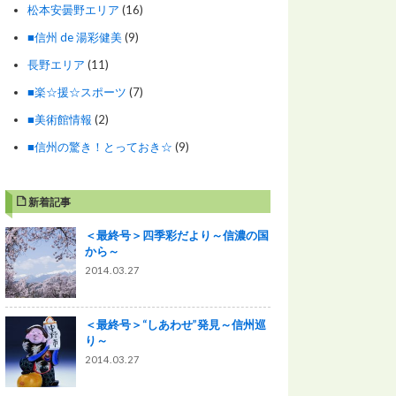
松本安曇野エリア
(16)
■信州 de 湯彩健美
(9)
長野エリア
(11)
■楽☆援☆スポーツ
(7)
■美術館情報
(2)
■信州の驚き！とっておき☆
(9)
新着記事
＜最終号＞四季彩だより～信濃の国
から～
2014.03.27
＜最終号＞“しあわせ”発見～信州巡
り～
2014.03.27