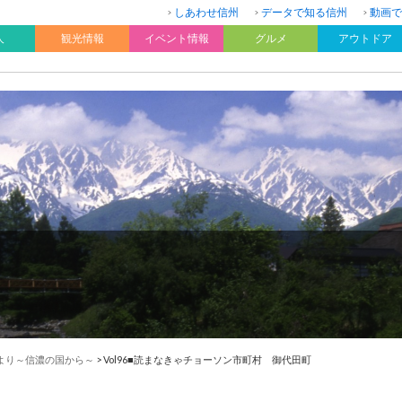
しあわせ信州
データで知る信州
動画で
人
観光情報
イベント情報
グルメ
アウトドア
より～信濃の国から～
>
Vol96■読まなきゃチョーソン市町村 御代田町