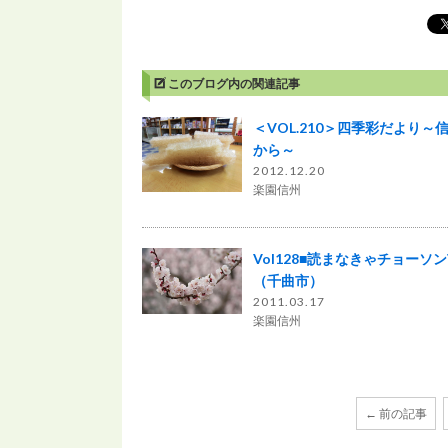
このブログ内の関連記事
＜VOL.210＞四季彩だより～
から～
2012.12.20
楽園信州
Vol128■読まなきゃチョーソ
（千曲市）
2011.03.17
楽園信州
← 前の記事