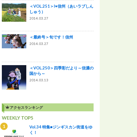
＜VOL.251＞I♥信州（あいラブしん
しゅう）
2014.03.27
＜最終号＞旬です！信州
2014.03.27
＜VOL.250＞四季彩だより～信濃の
国から～
2014.03.13
アクセスランキング
WEEKLY TOP5
Vol.34 特集■ジンギスカン街道をゆ
く！