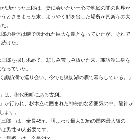
命が助かった三郎は、妻に会いたい一心で地底の闇の世界か
そうとさまよった末、ようやく顔を出した場所が真楽寺の大
った。
三郎の身体は鱗で覆われた巨大な龍となっていたが、それで
し続けた。
は三郎を探し求めて、悲しみ苦しみ抜いた末、諏訪湖に身を
になっていた。
く諏訪湖で巡り会い、今でも諏訪湖の底で暮らしている。』
」は、御代田町にある古刹。
」が行われ、杉木立に囲まれた神秘的な雰囲気の中、龍神が
します。
三郎」は、全長45m、胴まわり最大3.3mの国内最大級の
は男性50人必要です。
「舞姫」は、全長21m。