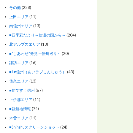
その他
(228)
上田エリア
(11)
南信州エリア
(13)
■四季彩だより～信濃の国から～
(204)
北アルプスエリア
(13)
■“しあわせ”発見～信州巡り～
(20)
諏訪エリア
(16)
■I ♥信州（あいラブしんしゅう）
(43)
佐久エリア
(13)
■旬です！信州
(67)
上伊那エリア
(11)
■就航地情報
(74)
木曽エリア
(11)
■Shinshuスクリーンショット
(24)