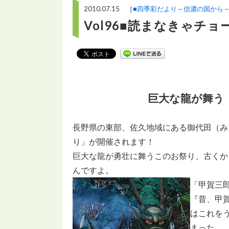
2010.07.15 ［
■四季彩だより～信濃の国から
Vol96■読まなきゃチ
巨大な龍が舞う
長野県の東部、佐久地域にある御代田（み
り」が開催されます！
巨大な龍が勇壮に舞うこのお祭り、古くか
んですよ。
「甲賀三
『昔、甲
はこれを
まった。