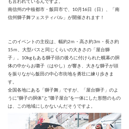
も言われているんですよ。
南信州の中核都市・飯田市で、10月16日（日）、「南
信州獅子舞フェスティバル」が開催されます！
このイベントの主役は、幅約2ｍ・高さ約3ｍ・長さ約
15ｍ、大型バスと同じくらいの大きさの「屋台獅
子」。10kgもある獅子頭の後ろに付けられた幌幕の胴
体の中からお囃子（はやし）が響き、大きな獅子が頭
を振りながら飯田の中心市街地を勇壮に練り歩きま
す。
全国各地にある「獅子舞」ですが、「屋台獅子」のよ
うに“獅子の胴体”と“囃子屋台”を一体にした形態のもの
は、この地域にしかないんだそうですよ。