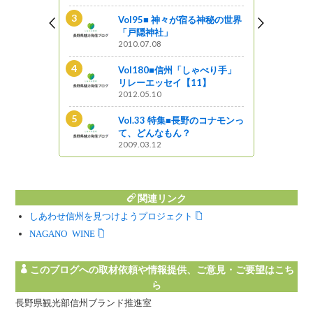
ンギスカン街道
Vol95■ 神々が宿る神秘の世界
「戸隠神社」
2010.07.08
る神秘の世界
Vol180■信州「しゃべり手」
リレーエッセイ【11】
2012.05.10
とく信州 長
Vol.33 特集■長野のコナモンっ
ップ
て、どんなもん？
2009.03.12
関連リンク
しあわせ信州を見つけようプロジェクト
NAGANO WINE
このブログへの取材依頼や情報提供、ご意見・ご要望はこち
ら
長野県観光部信州ブランド推進室