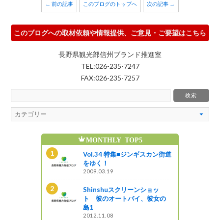
← 前の記事
このブログのトップへ
次の記事 →
このブログへの取材依頼や情報提供、ご意見・ご要望はこちら
長野県観光部信州ブランド推進室
TEL:026-235-7247
FAX:026-235-7257
MONTHLY TOP5
魅
ンショッ
Vol.34 特集■ジンギスカン街道
イ、彼女の
をゆく！
2009.03.19
Shinshuスクリーンショッ
新B級ご当地
ト 彼のオートバイ、彼女の
島1
2012.11.08