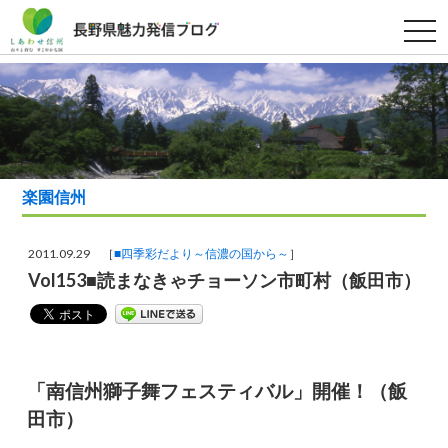
t
o
g
g
l
e
n
a
v
i
g
a
楽園信州
t
i
o
n
2011.09.29 ［
■四季彩だより～信濃の国から～
］
Vol153■読まなきゃチョーソン市町村（飯田市）
「南信州獅子舞フェスティバル」開催！（飯
田市）