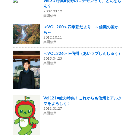
Vol.33 特集■長野のコナモンって、どんなも
ん？
2009.03.12
楽園信州
＜VOL.200＞四季彩だより ～信濃の国か
ら～
2012.10.11
楽園信州
＜VOL.226＞I♥信州（あいラブしんしゅう）
2013.04.25
楽園信州
Vol121■総力特集！これからも信州とアルク
マをよろしく！
2011.01.27
楽園信州