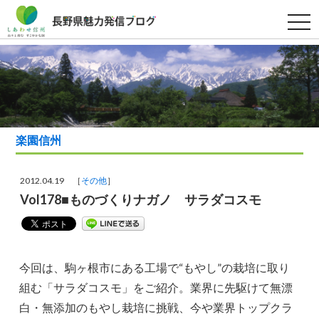
t
o
g
g
l
e
n
a
v
i
g
a
楽園信州
t
i
o
n
2012.04.19 ［
その他
］
Vol178■ものづくりナガノ サラダコスモ
今回は、駒ヶ根市にある工場で“もやし”の栽培に取り
組む「サラダコスモ」をご紹介。業界に先駆けて無漂
白・無添加のもやし栽培に挑戦、今や業界トップクラ