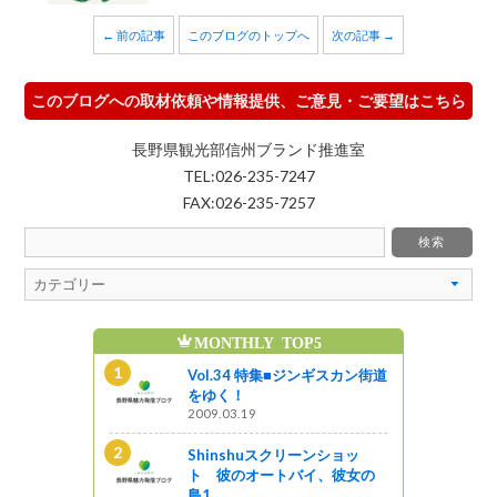
← 前の記事
このブログのトップへ
次の記事 →
このブログへの取材依頼や情報提供、ご意見・ご要望はこちら
長野県観光部信州ブランド推進室
TEL:026-235-7247
FAX:026-235-7257
MONTHLY TOP5
魅
ンショッ
Vol.34 特集■ジンギスカン街道
イ、彼女の
をゆく！
2009.03.19
Shinshuスクリーンショッ
る神秘の世界
ト 彼のオートバイ、彼女の
島1