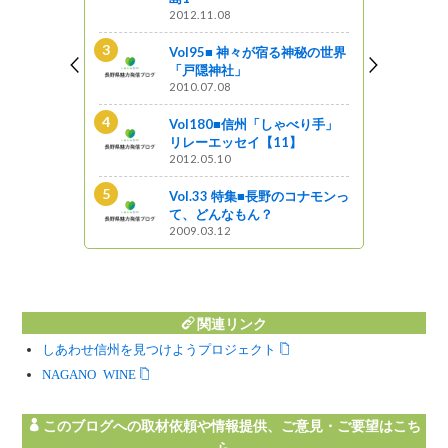
2012.11.08
ンギスカン街道
Vol95■ 神々が宿る神秘の世界
「戸隠神社」
2010.07.08
野のコナモンっ
Vol180■信州「しゃべり手」
リレーエッセイ【11】
2012.05.10
の面影残す宿
Vol.33 特集■長野のコナモンっ
散策
て、どんなもん？
2009.03.12
関連リンク
しあわせ信州を見つけようプロジェクト
NAGANO WINE
このブログへの取材依頼や情報提供、ご意見・ご要望はこち
ら