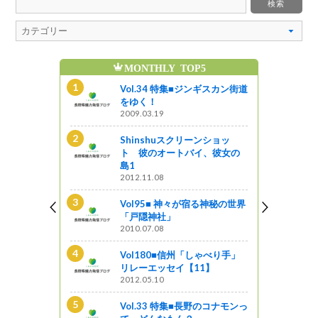
MONTHLY TOP5
魅
ンショッ
Vol.34 特集■ジンギスカン街道
イ、彼女の
をゆく！
2009.03.19
Shinshuスクリーンショッ
る神秘の世界
ト 彼のオートバイ、彼女の
島1
2012.11.08
ンギスカン街道
Vol95■ 神々が宿る神秘の世界
「戸隠神社」
2010.07.08
野のコナモンっ
Vol180■信州「しゃべり手」
リレーエッセイ【11】
2012.05.10
の面影残す宿
Vol.33 特集■長野のコナモンっ