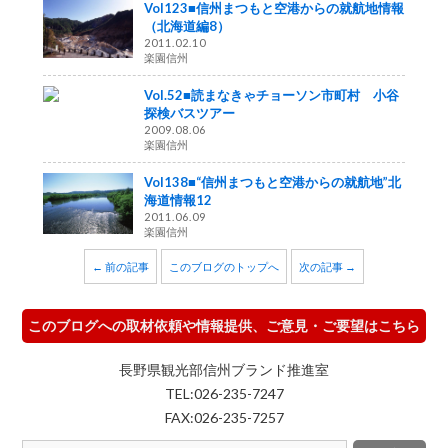
Vol123■信州まつもと空港からの就航地情報
（北海道編8）
2011.02.10
楽園信州
Vol.52■読まなきゃチョーソン市町村 小谷
探検バスツアー
2009.08.06
楽園信州
Vol138■“信州まつもと空港からの就航地”北
海道情報12
2011.06.09
楽園信州
← 前の記事
このブログのトップへ
次の記事 →
このブログへの取材依頼や情報提供、ご意見・ご要望はこちら
長野県観光部信州ブランド推進室
TEL:026-235-7247
FAX:026-235-7257