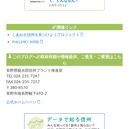
散策
て、どんなもん？
2009.03.12
関連リンク
しあわせ信州を見つけようプロジェクト
NAGANO WINE
このブログへの取材依頼や情報提供、ご意見・ご要望はこち
ら
長野県観光部信州ブランド推進室
TEL 026-235-7247
FAX 026-235-7257
〒380-8570
長野市南長野幅下692-2
公式ホームページ