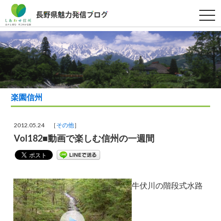
t
o
g
g
l
e
n
a
v
i
g
a
楽園信州
t
i
o
n
2012.05.24 ［
その他
］
Vol182■動画で楽しむ信州の一週間
牛伏川の階段式水路