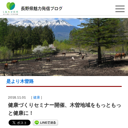
t
o
g
g
l
e
n
a
v
i
g
a
t
i
o
n
是より木曽路
2018.11.01 ［
健康
］
健康づくりセミナー開催、木曽地域をもっともっ
と健康に！