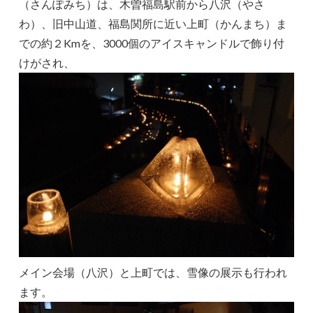
（さんぽみち）は、木曽福島駅前から八沢（やさ
わ）、旧中山道、福島関所に近い上町（かんまち）ま
での約２Kmを、3000個のアイスキャンドルで飾り付
けがされ、
メイン会場（八沢）と上町では、雪像の展示も行われ
ます。