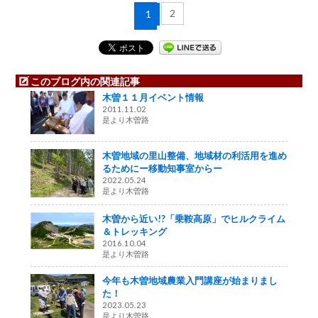
2
1
このブログ内の関連記事
木曽１１月イベント情報
2011.11.02
是より木曽路
木曽地域の里山整備、地域材の利活用を進め
るためにー移動知事室からー
2022.05.24
是より木曽路
木曽から近い!?「乗鞍高原」でヒルクライム
＆トレッキング
2016.10.04
是より木曽路
今年も木曽地域農業入門講座が始まりまし
た！
2023.05.23
是より木曽路