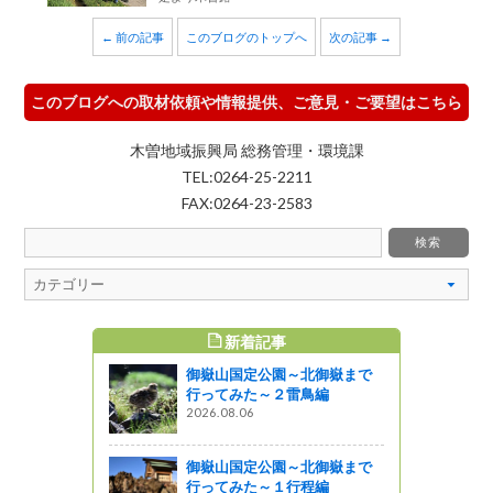
← 前の記事
このブログのトップへ
次の記事 →
このブログへの取材依頼や情報提供、ご意見・ご要望はこちら
木曽地域振興局 総務管理・環境課
TEL:0264-25-2211
FAX:0264-23-2583
新着記事
すめ記事
御嶽山国定公園～北御嶽まで
ランド<br
行ってみた～２雷鳥編
ード2022
2026.08.06
御嶽山国定公園～北御嶽まで
たな魅力を
行ってみた～１行程編