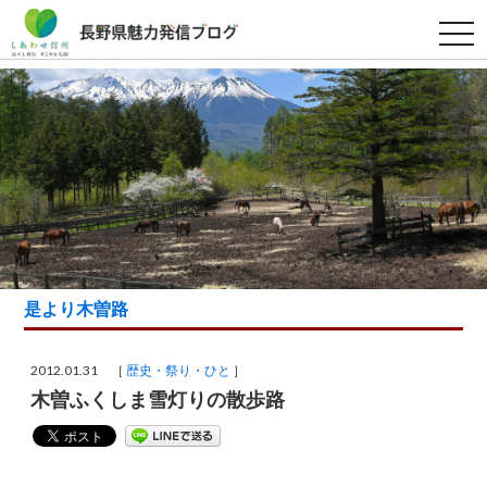
t
o
g
g
l
e
n
a
v
i
g
a
t
i
o
n
是より木曽路
2012.01.31 ［
歴史・祭り・ひと
］
木曽ふくしま雪灯りの散歩路