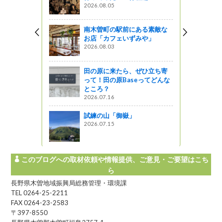
2026.08.05
しょ！！
南木曽町の駅前にある素敵な
～雪像を制
お店「カフェいずみや」
2026.08.03
う
田の原に来たら、ぜひ立ち寄
ダム）奥木
って！田の原Baseってどんな
ツアー報告
ところ？
2026.07.16
試練の山「御嶽」
2026.07.15
このブログへの取材依頼や情報提供、ご意見・ご要望はこち
ら
長野県木曽地域振興局総務管理・環境課
TEL 0264-25-2211
FAX 0264-23-2583
〒397-8550