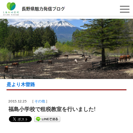
t
o
g
g
l
e
n
a
v
i
g
a
t
i
o
n
是より木曽路
2015.12.25 ［
その他
］
福島小学校で租税教室を行いました!