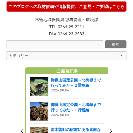
このブログへの取材依頼や情報提供、ご意見・ご要望はこちら
木曽地域振興局 総務管理・環境課
TEL:0264-25-2211
FAX:0264-23-2583
新着記事
すめ記事
御嶽山国定公園～北御嶽まで
「福島のひ
行ってみた～２雷鳥編
います
2026.08.06
っと通信～
御嶽山国定公園～北御嶽まで
活動に行っ
行ってみた～１行程編
2026.08.05
がの
南木曽町の駅前にある素敵な
）公売会を