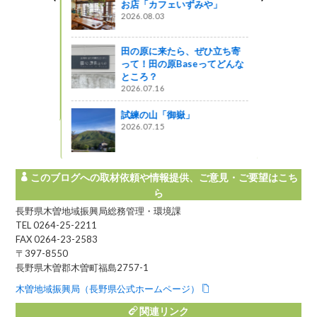
お店「カフェいずみや」
2026.08.03
』発見
田の原に来たら、ぜひ立ち寄
た第10回
って！田の原Baseってどんな
」に参加し
ところ？
2026.07.16
』発見
試練の山「御嶽」
2026.07.15
このブログへの取材依頼や情報提供、ご意見・ご要望はこち
ら
長野県木曽地域振興局総務管理・環境課
TEL 0264-25-2211
FAX 0264-23-2583
〒397-8550
長野県木曽郡木曽町福島2757-1
木曽地域振興局（長野県公式ホームページ）
関連リンク