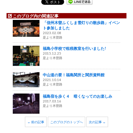
このブログ内の関連記事
「信州木曽ふくしま雪灯りの散歩路」イベン
ト参加しました
2023.02.08
是より木曽路
福島小学校で租税教室を行いました!
2015.12.25
是より木曽路
中山道の要！福島関所と関所資料館
2021.10.14
是より木曽路
福島宿を歩く４ 暗くなってのお楽しみ
2017.03.16
是より木曽路
← 前の記事
このブログのトップへ
次の記事 →