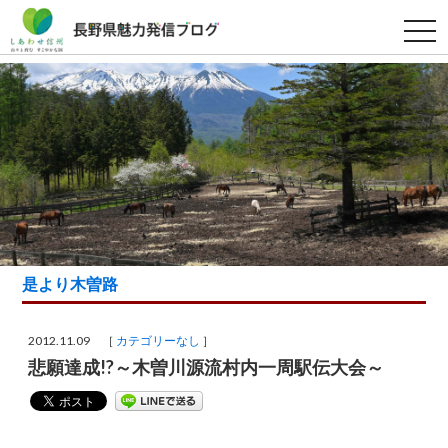
t
o
g
g
l
e
n
a
v
i
g
a
t
i
o
n
是より木曽路
2012.11.09 ［
カテゴリーなし
］
悲願達成!?～木曽川源流村内一周駅伝大会～