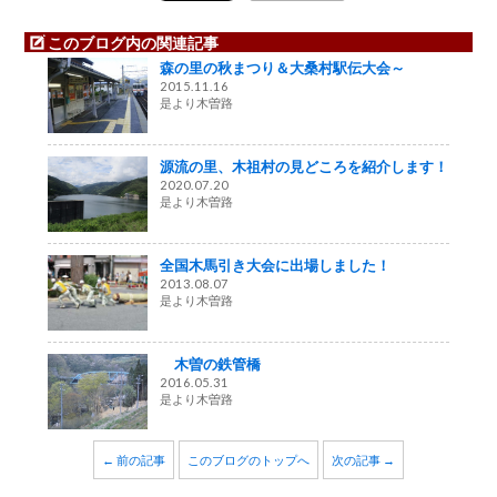
このブログ内の関連記事
森の里の秋まつり＆大桑村駅伝大会～
2015.11.16
是より木曽路
源流の里、木祖村の見どころを紹介します！
2020.07.20
是より木曽路
全国木馬引き大会に出場しました！
2013.08.07
是より木曽路
木曽の鉄管橋
2016.05.31
是より木曽路
← 前の記事
このブログのトップへ
次の記事 →