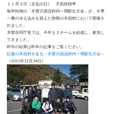
１１月３日（文化の日） 天気快晴
毎年恒例の「木曽川源流村内一周駅伝大会」が、今季
一番の冷え込みを迎えた快晴の木祖村において開催さ
れました。
木曽合同庁舎では、今年も２チームを結成し、参加し
てきました。
昨年の結果は昨年の記事をご覧ください。
紅葉の木祖村を走る～木曽川源流村内一周駅伝大会～
（2011年11月14日）