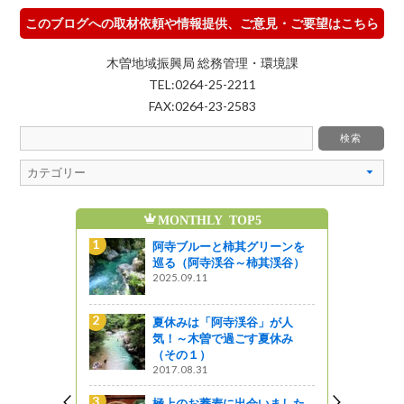
このブログへの取材依頼や情報提供、ご意見・ご要望はこちら
木曽地域振興局 総務管理・環境課
TEL:0264-25-2211
FAX:0264-23-2583
MONTHLY TOP5
魅
グリーンを
阿寺ブルーと柿其グリーンを
柿其渓谷）
巡る（阿寺渓谷～柿其渓谷）
2025.09.11
谷」が人
夏休みは「阿寺渓谷」が人
す夏休み
気！～木曽で過ごす夏休み
（その１）
2017.08.31
ある素敵な
極上のお蕎麦に出会いました