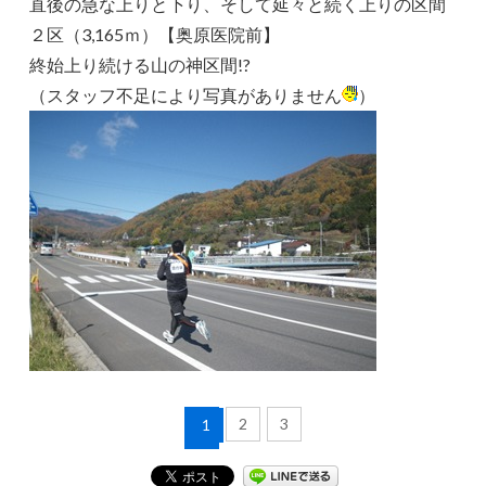
直後の急な上りと下り、そして延々と続く上りの区間
２区（3,165ｍ）【奥原医院前】
終始上り続ける山の神区間!?
（スタッフ不足により写真がありません
）
2
3
1