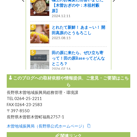
みや」
【木曽おぎのや：木祖村藪
原】
2024.12.11
ま～い！ 開
とれたて新鮮！ あま～い！ 開
こし
田高原のとうもろこし
2025.08.15
ぜひ立ち寄
田の原に来たら、ぜひ立ち寄
ってどんな
って！田の原Baseってどんな
ところ？
2026.07.16
このブログへの取材依頼や情報提供、ご意見・ご要望はこち
ら
長野県木曽地域振興局総務管理・環境課
TEL 0264-25-2211
FAX 0264-23-2583
〒397-8550
長野県木曽郡木曽町福島2757-1
木曽地域振興局（長野県公式ホームページ）
関連リンク