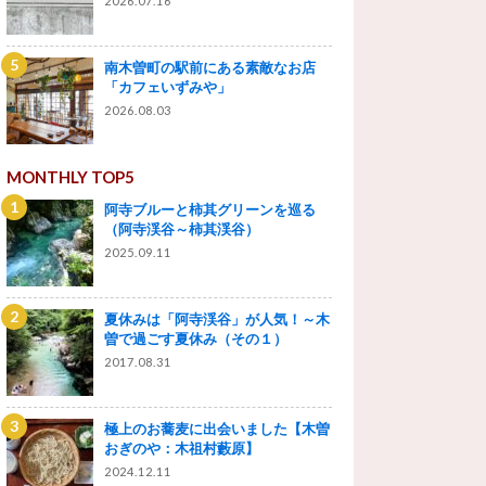
2026.07.16
南木曽町の駅前にある素敵なお店
「カフェいずみや」
2026.08.03
MONTHLY TOP5
阿寺ブルーと柿其グリーンを巡る
（阿寺渓谷～柿其渓谷）
2025.09.11
夏休みは「阿寺渓谷」が人気！～木
曽で過ごす夏休み（その１）
2017.08.31
極上のお蕎麦に出会いました【木曽
おぎのや：木祖村藪原】
2024.12.11