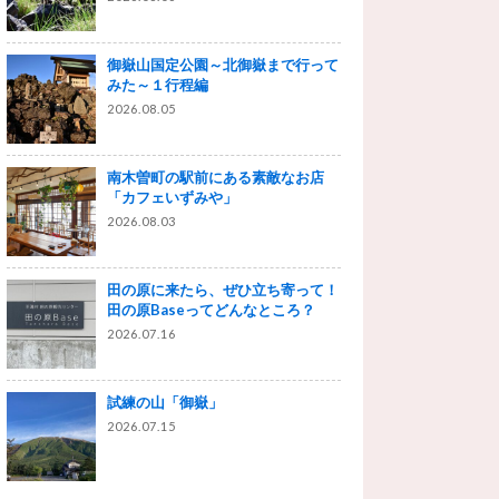
御嶽山国定公園～北御嶽まで行って
みた～１行程編
2026.08.05
南木曽町の駅前にある素敵なお店
「カフェいずみや」
2026.08.03
田の原に来たら、ぜひ立ち寄って！
田の原Baseってどんなところ？
2026.07.16
試練の山「御嶽」
2026.07.15