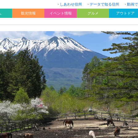
しあわせ信州
データで知る信州
動画で
人
観光情報
イベント情報
グルメ
アウトドア