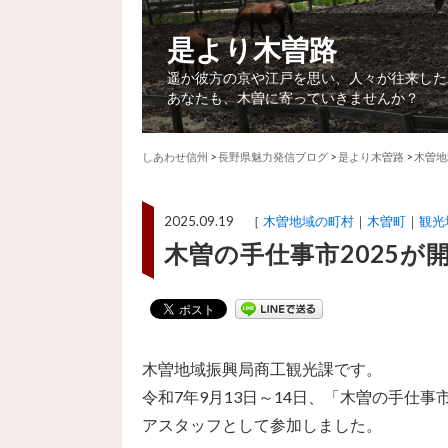
是より木曽路
遥か彼方の京や江戸を思い、人々が往来した
あなたも、木曽に寄っていきませんか？
しあわせ信州
>
長野県魅力発信ブログ
>
是より木曽路
>
木曽地
2025.09.19 ［
木曽地域の町村
木曽町
観光
木曽の手仕事市2025が
木曽地域振興局商工観光課です。
令和7年9月13日～14日、「木曽の手仕
アスタッフとして参加しました。