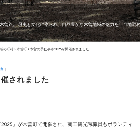
木曽路。 歴史と文化に彩られ、自然豊かな木曽地域の魅力を、当地勤
域の町村
>
木曽町
>
木曽の手仕事市2025が開催されました
地
］
開催されました
事市2025」が木曽町で開催され、商工観光課職員もボランティ