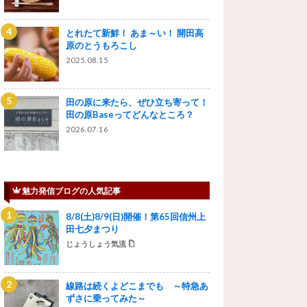
とれたて新鮮！ あま～い！ 開田高
原のとうもろこし
2025.08.15
田の原に来たら、ぜひ立ち寄って！
田の原Baseってどんなところ？
2026.07.16
魅力発信ブログの人気記事
8/8(土)8/9(日)開催！第65回信州上
田七夕まつり
じょうしょう気流
線路は続くよどこまでも ～特急あ
ずさに乗ってみた～