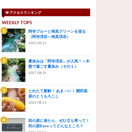
アクセスランキング
WEEKLY TOP5
阿寺ブルーと柿其グリーンを巡る
（阿寺渓谷～柿其渓谷）
2025.09.11
夏休みは「阿寺渓谷」が人気！～木
曽で過ごす夏休み（その１）
2017.08.31
とれたて新鮮！ あま～い！ 開田高
原のとうもろこし
2025.08.15
田の原に来たら、ぜひ立ち寄って！
田の原Baseってどんなところ？