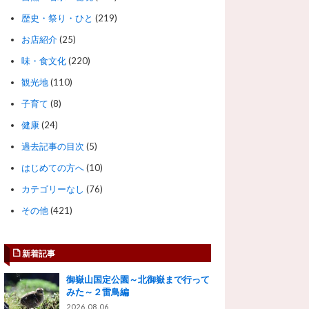
歴史・祭り・ひと
(219)
お店紹介
(25)
味・食文化
(220)
観光地
(110)
子育て
(8)
健康
(24)
過去記事の目次
(5)
はじめての方へ
(10)
カテゴリーなし
(76)
その他
(421)
新着記事
御嶽山国定公園～北御嶽まで行って
みた～２雷鳥編
2026.08.06