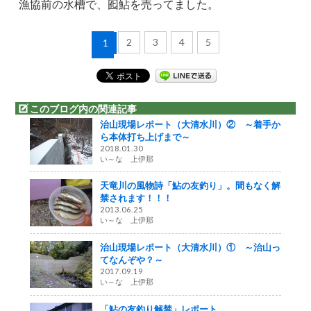
漁協前の水槽で、囮鮎を売ってました。
2
3
4
5
1
このブログ内の関連記事
治山現場レポート（大清水川）② ～着手か
ら本体打ち上げまで～
2018.01.30
い～な 上伊那
天竜川の風物詩「鮎の友釣り」。間もなく解
禁されます！！！
2013.06.25
い～な 上伊那
治山現場レポート（大清水川）① ～治山っ
てなんぞや？～
2017.09.19
い～な 上伊那
「鮎の友釣り解禁」レポート