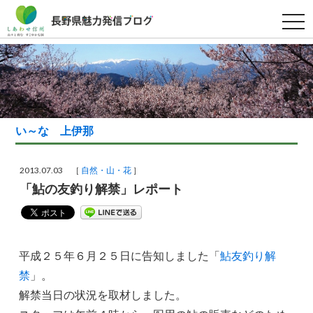
t
o
g
g
l
e
n
a
v
i
g
い～な 上伊那
a
t
i
o
2013.07.03 ［
自然・山・花
］
n
「鮎の友釣り解禁」レポート
平成２５年６月２５日に告知しました「
鮎友釣り解
禁
」。
解禁当日の状況を取材しました。