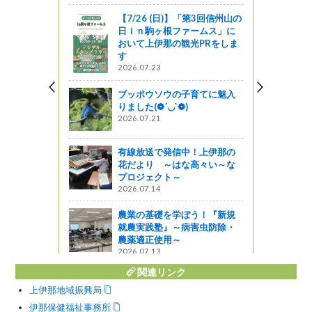
解禁しま
【7/26 (日)】「第3回信州山の
日ｉｎ駒ヶ根ファームス」に
おいて上伊那の観光PRをしま
す
2026.07.23
林づくりレ
いて
ブッポウソウの子育てに魅入
りました(❁´◡`❁)
ットワーク
2026.07.21
大鹿村紀
議な山塩
有線放送で発信中！上伊那の
花だより ～はな高々い～な
プロジェクト～
2026.07.14
農業の基礎を学ぼう！『新規
就農実践塾』～病害虫防除・
農薬適正使用～
2026.07.13
関連リンク
上伊那地域振興局
伊那保健福祉事務所