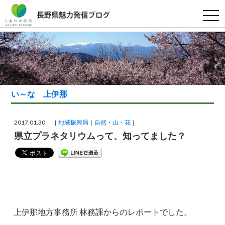
t
o
g
g
l
e
n
a
v
i
g
い～な 上伊那
a
t
i
o
2017.01.30 ［
地域振興局
自然・山・花
］
n
県立プラネタリウムって、知ってました？
上伊那地方事務所 林務課からのレポートでした。