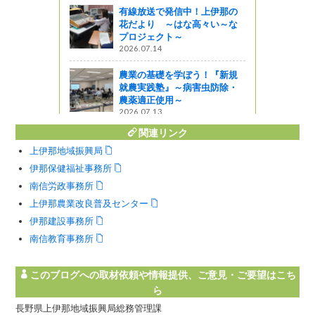
有線放送で発信中！上伊那の
花だより ～はな高々い～な
大賞」優秀賞
プロジェクト～
県宅地建物取
2026.07.14
」が選ばれ
農業の基礎を学ぼう！『新規
就農実践塾』～病害虫防除・
しょ！！
農薬適正使用～
2026.07.13
関連リンク
上伊那地域振興局
伊那保健福祉事務所
南信労政事務所
上伊那農業改良普及センター
伊那建設事務所
南信教育事務所
このブログへの取材依頼や情報提供、ご意見・ご要望はこち
ら
長野県上伊那地域振興局総務管理課