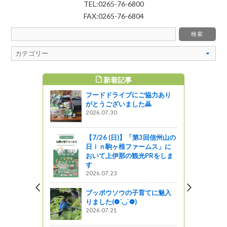
TEL:0265-76-6800
FAX:0265-76-6804
新着記事
すめ記事
フードドライブにご協力あり
イスター～
がとうございました🙇
自然教育園
2026.07.30
う
【7/26 (日)】「第3回信州山の
日ｉｎ駒ヶ根ファームス」に
地域景観ツ
おいて上伊那の観光PRをしま
 いいいなの
す
2026.07.23
ブッポウソウの子育てに魅入
りました(❁´◡`❁)
夏！長野県内花
2026.07.21
）