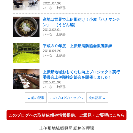
2021.07.30
い～な 上伊那
産地は世界で上伊那だけ！小麦「ハナマンテ
ン」 （うどん編）
2013.02.01
い～な 上伊那
平成３０年度 上伊那消防協会教養訓練
2018.04.20
い～な 上伊那
上伊那地域おもてなし向上プロジェクト実行
委員会上伊那検定部会を開催しました!
2015.01.30
い～な 上伊那
← 前の記事
このブログのトップへ
次の記事 →
このブログへの取材依頼や情報提供、ご意見・ご要望はこちら
上伊那地域振興局 総務管理課