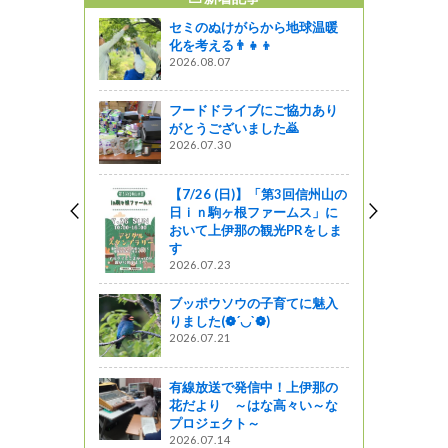
セミのぬけがらから地球温暖
🌸】陸郷
化を考える👨‍👧‍👦
町の夢農場
2026.08.07
フードドライブにご協力あり
がとうございました🙇
ン宣言』
2026.07.30
【7/26 (日)】「第3回信州山の
日ｉｎ駒ヶ根ファームス」に
お知らせ※
おいて上伊那の観光PRをしま
019「ミニ
す
んごのひろ
2026.07.23
に開催しま
ブッポウソウの子育てに魅入
りました(❁´◡`❁)
2026.07.21
参加者募集
力発信！SN
有線放送で発信中！上伊那の
長野市」開催
花だより ～はな高々い～な
プロジェクト～
2026.07.14