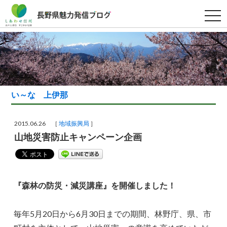
t
o
g
g
l
e
n
a
v
i
g
い～な 上伊那
a
t
i
o
2015.06.26 ［
地域振興局
］
n
山地災害防止キャンペーン企画
『森林の防災・減災講座』を開催しました！
毎年5月20日から6月30日までの期間、林野庁、県、市