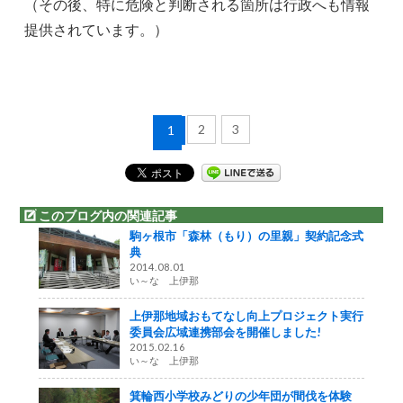
（その後、特に危険と判断される箇所は行政へも情報
提供されています。）
2
3
1
このブログ内の関連記事
駒ヶ根市「森林（もり）の里親」契約記念式
典
2014.08.01
い～な 上伊那
上伊那地域おもてなし向上プロジェクト実行
委員会広域連携部会を開催しました!
2015.02.16
い～な 上伊那
箕輪西小学校みどりの少年団が間伐を体験